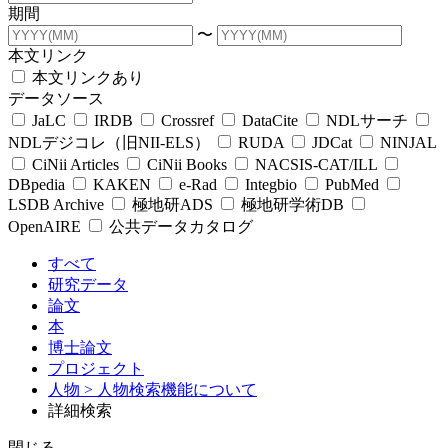
期間
〜
本文リンク
本文リンクあり
データソース
JaLC
IRDB
Crossref
DataCite
NDLサーチ
NDLデジコレ（旧NII-ELS）
RUDA
JDCat
NINJAL
CiNii Articles
CiNii Books
NACSIS-CAT/ILL
DBpedia
KAKEN
e-Rad
Integbio
PubMed
LSDB Archive
極地研ADS
極地研学術DB
OpenAIRE
公共データカタログ
すべて
研究データ
論文
本
博士論文
プロジェクト
人物
> 人物検索機能について
詳細検索
閉じる