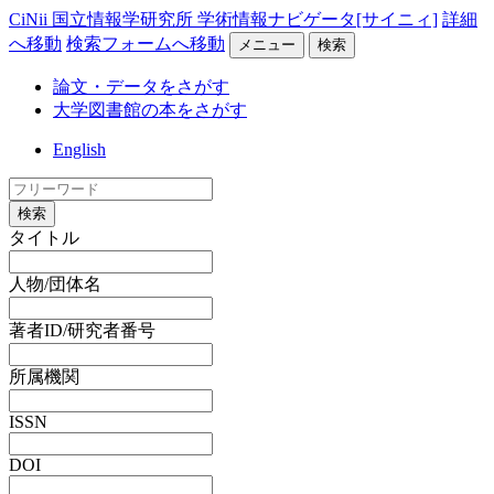
CiNii 国立情報学研究所 学術情報ナビゲータ[サイニィ]
詳細
へ移動
検索フォームへ移動
メニュー
検索
論文・データをさがす
大学図書館の本をさがす
English
検索
タイトル
人物/団体名
著者ID/研究者番号
所属機関
ISSN
DOI