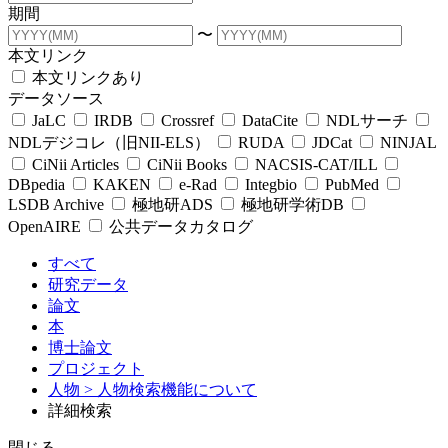
期間
〜
本文リンク
本文リンクあり
データソース
JaLC
IRDB
Crossref
DataCite
NDLサーチ
NDLデジコレ（旧NII-ELS）
RUDA
JDCat
NINJAL
CiNii Articles
CiNii Books
NACSIS-CAT/ILL
DBpedia
KAKEN
e-Rad
Integbio
PubMed
LSDB Archive
極地研ADS
極地研学術DB
OpenAIRE
公共データカタログ
すべて
研究データ
論文
本
博士論文
プロジェクト
人物
> 人物検索機能について
詳細検索
閉じる