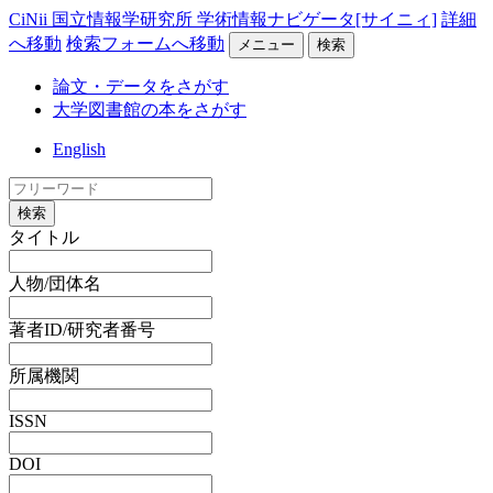
CiNii 国立情報学研究所 学術情報ナビゲータ[サイニィ]
詳細
へ移動
検索フォームへ移動
メニュー
検索
論文・データをさがす
大学図書館の本をさがす
English
検索
タイトル
人物/団体名
著者ID/研究者番号
所属機関
ISSN
DOI