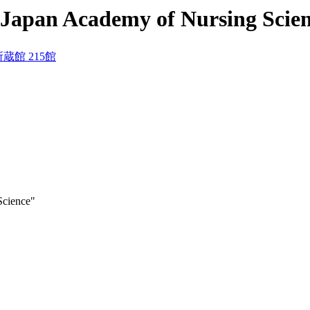
an Academy of Nursing Scien
所蔵館 215館
cience"