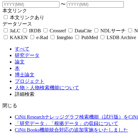
〜
本文リンク
本文リンクあり
データソース
JaLC
IRDB
Crossref
DataCite
NDLサーチ
N
KAKEN
e-Rad
Integbio
PubMed
LSDB Archive
すべて
研究データ
論文
本
博士論文
プロジェクト
人物
> 人物検索機能について
詳細検索
閉じる
CiNii Researchナレッジグラフ検索機能（試行版）をCiN
「研究データ」「根拠データ」の収録について
CiNii Books機能統合対応の追加実施をいたしました