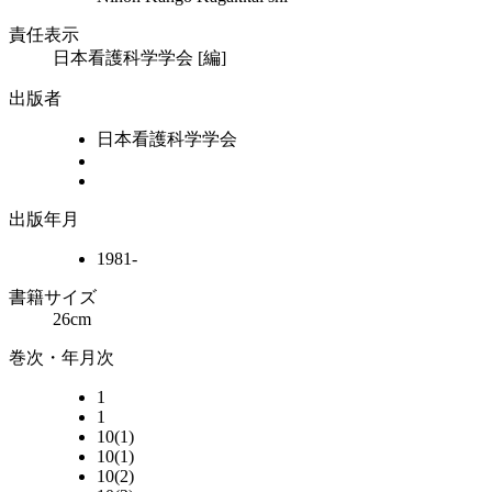
責任表示
日本看護科学学会 [編]
出版者
日本看護科学学会
出版年月
1981-
書籍サイズ
26cm
巻次・年月次
1
1
10(1)
10(1)
10(2)