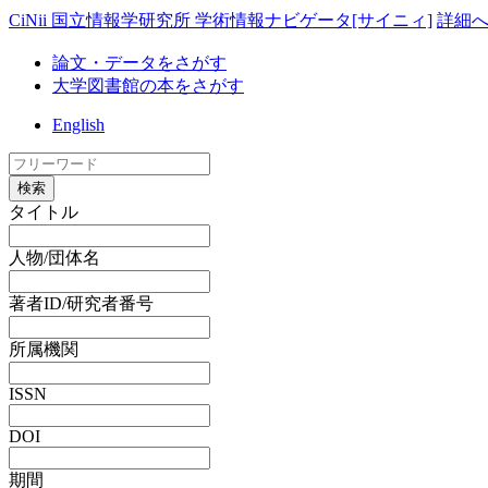
CiNii 国立情報学研究所 学術情報ナビゲータ[サイニィ]
詳細
論文・データをさがす
大学図書館の本をさがす
English
検索
タイトル
人物/団体名
著者ID/研究者番号
所属機関
ISSN
DOI
期間