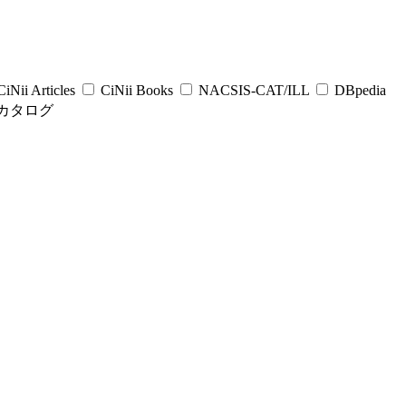
iNii Articles
CiNii Books
NACSIS-CAT/ILL
DBpedia
カタログ