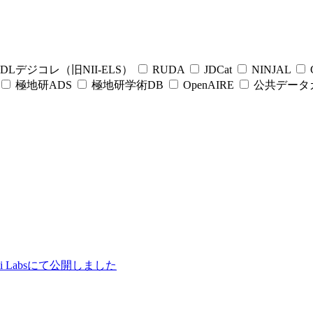
DLデジコレ（旧NII-ELS）
RUDA
JDCat
NINJAL
C
極地研ADS
極地研学術DB
OpenAIRE
公共データ
ii Labsにて公開しました