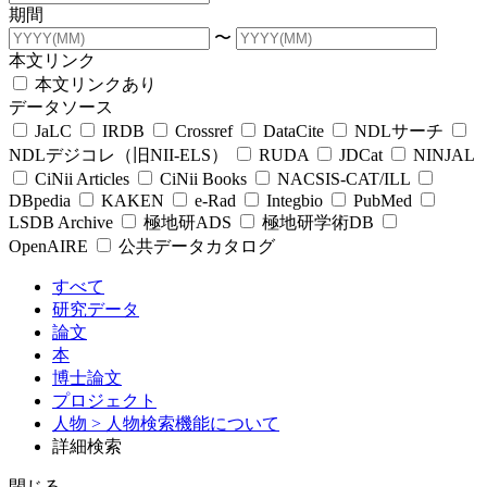
期間
〜
本文リンク
本文リンクあり
データソース
JaLC
IRDB
Crossref
DataCite
NDLサーチ
NDLデジコレ（旧NII-ELS）
RUDA
JDCat
NINJAL
CiNii Articles
CiNii Books
NACSIS-CAT/ILL
DBpedia
KAKEN
e-Rad
Integbio
PubMed
LSDB Archive
極地研ADS
極地研学術DB
OpenAIRE
公共データカタログ
すべて
研究データ
論文
本
博士論文
プロジェクト
人物
> 人物検索機能について
詳細検索
閉じる