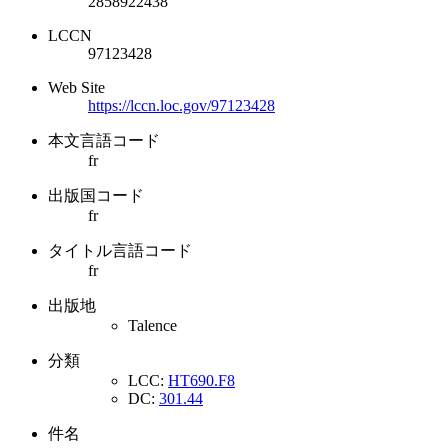
2858922438
LCCN
97123428
Web Site
https://lccn.loc.gov/97123428
本文言語コード
fr
出版国コード
fr
タイトル言語コード
fr
出版地
Talence
分類
LCC:
HT690.F8
DC:
301.44
件名