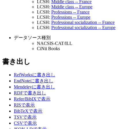
LCSH:
Middle class -- France
LCSH:
Middle class -- Europe
LCSH:
Professions -- France
LCSH:
Professions -- Europe
LCSH:
Professional socialization -- France
LCSH:
Professional socialization -- Europe
データソース種別
NACSIS-CAT/ILL
CiNii Books
書き出し
RefWorksに書き出し
EndNoteに書き出し
Mendeleyに書き出し
RDFで書き出し
Refer/BibIXで表示
RISで表示
BibTeXで表示
TSVで表示
CSVで表示