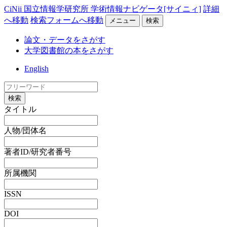
CiNii 国立情報学研究所 学術情報ナビゲータ[サイニィ]
詳細
へ移動
検索フォームへ移動
メニュー
検索
論文・データをさがす
大学図書館の本をさがす
English
検索
タイトル
人物/団体名
著者ID/研究者番号
所属機関
ISSN
DOI