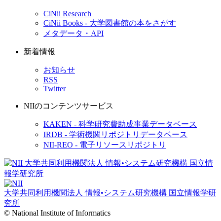
CiNii Research
CiNii Books - 大学図書館の本をさがす
メタデータ・API
新着情報
お知らせ
RSS
Twitter
NIIのコンテンツサービス
KAKEN - 科学研究費助成事業データベース
IRDB - 学術機関リポジトリデータベース
NII-REO - 電子リソースリポジトリ
大学共同利用機関法人 情報•システム研究機構
国立情報学研
究所
© National Institute of Informatics