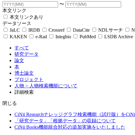
〜
本文リンク
本文リンクあり
データソース
JaLC
IRDB
Crossref
DataCite
NDLサーチ
N
KAKEN
e-Rad
Integbio
PubMed
LSDB Archive
すべて
研究データ
論文
本
博士論文
プロジェクト
人物
> 人物検索機能について
詳細検索
閉じる
CiNii Researchナレッジグラフ検索機能（試行版）をCiN
「研究データ」「根拠データ」の収録について
CiNii Books機能統合対応の追加実施をいたしました