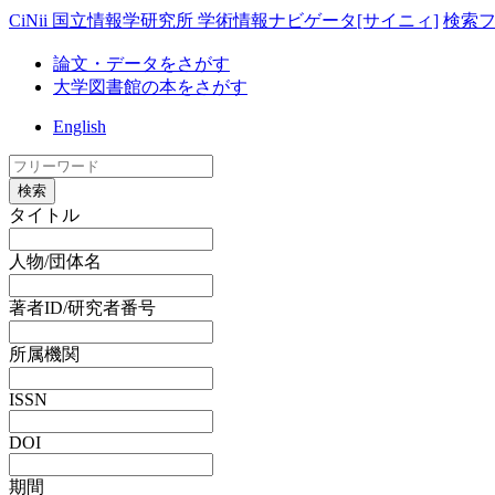
CiNii 国立情報学研究所 学術情報ナビゲータ[サイニィ]
検索
論文・データをさがす
大学図書館の本をさがす
English
検索
タイトル
人物/団体名
著者ID/研究者番号
所属機関
ISSN
DOI
期間