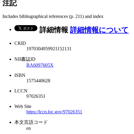
注記
Includes bibliographical references (p. 211) and index
詳細情報
詳細情報について
CRID
1970304959921152131
NII書誌ID
BA6097605X
ISBN
1575440628
LCCN
97026351
Web Site
https://lccn.loc.gov/97026351
本文言語コード
en