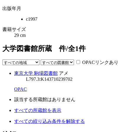
出版年月
c1997
書籍サイズ
29 cm
大学図書館所蔵
件/全
1
件
OPACリンクあり
東京大学 駒場図書館
アメ
L797.3:K14
3710239702
OPAC
該当する所蔵館はありません
すべての所蔵館を表示
すべての絞り込み条件を解除する