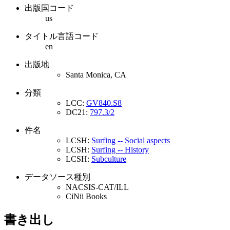
出版国コード
us
タイトル言語コード
en
出版地
Santa Monica, CA
分類
LCC:
GV840.S8
DC21:
797.3/2
件名
LCSH:
Surfing -- Social aspects
LCSH:
Surfing -- History
LCSH:
Subculture
データソース種別
NACSIS-CAT/ILL
CiNii Books
書き出し