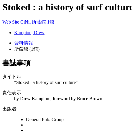
Stoked : a history of surf cultur
Web Site
CiNii
所蔵館 1館
Kampion, Drew
資料情報
所蔵館 (1館)
書誌事項
タイトル
"Stoked : a history of surf culture"
責任表示
by Drew Kampion ; foreword by Bruce Brown
出版者
General Pub. Group