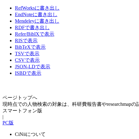
RefWorksに書き出し
EndNoteに書き出し
Mendeleyに書き出し
RDFで書き出し
Refer/BibIXで表示
RISで表示
BibTeXで表示
TSVで表示
CSVで表示
JSON-LDで表示
ISBDで表示
ページトップへ
現時点での人物検索の対象は、科研費報告書やresearchma
スマートフォン版
|
PC版
CiNiiについて