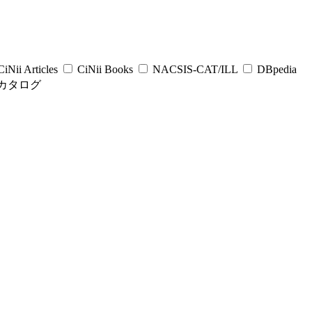
iNii Articles
CiNii Books
NACSIS-CAT/ILL
DBpedia
カタログ