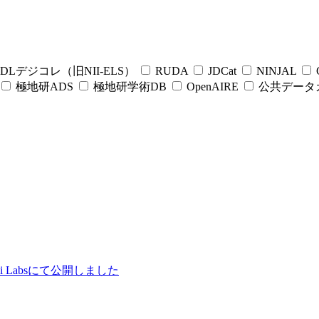
DLデジコレ（旧NII-ELS）
RUDA
JDCat
NINJAL
C
極地研ADS
極地研学術DB
OpenAIRE
公共データ
ii Labsにて公開しました