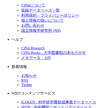
CiNiiについて
収録データベース一覧
利用規約・プライバシーポリシー
個人情報の扱いについて
お問い合わせ
国立情報学研究所 (NII)
ヘルプ
CiNii Research
CiNii Books - 大学図書館の本をさがす
メタデータ・API
新着情報
お知らせ
RSS
Twitter
NIIのコンテンツサービス
KAKEN - 科学研究費助成事業データベース
IRDB - 学術機関リポジトリデータベース