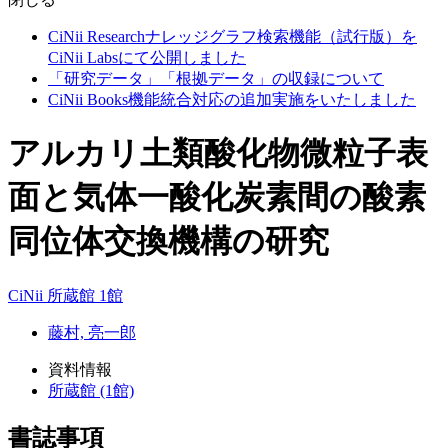
CiNii Researchナレッジグラフ検索機能（試行版）を
CiNii Labsにて公開しました
「研究データ」「根拠データ」の収録について
CiNii Books機能統合対応の追加実施をいたしました
アルカリ土類酸化物微粒子表
面と気体一酸化炭素間の酸素
同位体交換機構の研究
CiNii
所蔵館 1館
藤村, 亮一郎
資料情報
所蔵館 (1館)
書誌事項