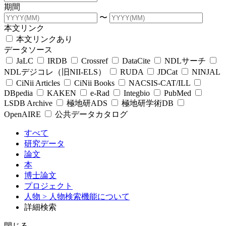
期間
〜
本文リンク
本文リンクあり
データソース
JaLC
IRDB
Crossref
DataCite
NDLサーチ
NDLデジコレ（旧NII-ELS）
RUDA
JDCat
NINJAL
CiNii Articles
CiNii Books
NACSIS-CAT/ILL
DBpedia
KAKEN
e-Rad
Integbio
PubMed
LSDB Archive
極地研ADS
極地研学術DB
OpenAIRE
公共データカタログ
すべて
研究データ
論文
本
博士論文
プロジェクト
人物
> 人物検索機能について
詳細検索
閉じる