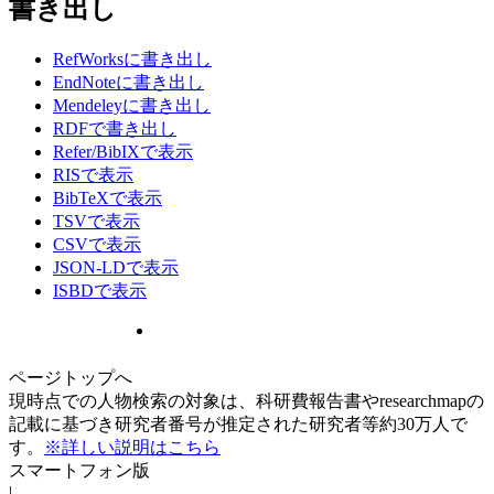
書き出し
RefWorksに書き出し
EndNoteに書き出し
Mendeleyに書き出し
RDFで書き出し
Refer/BibIXで表示
RISで表示
BibTeXで表示
TSVで表示
CSVで表示
JSON-LDで表示
ISBDで表示
ページトップへ
現時点での人物検索の対象は、科研費報告書やresearchmapの
記載に基づき研究者番号が推定された研究者等約30万人で
す。
※詳しい説明はこちら
スマートフォン版
|