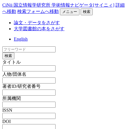
CiNii 国立情報学研究所 学術情報ナビゲータ[サイニィ]
詳細
へ移動
検索フォームへ移動
メニュー
検索
論文・データをさがす
大学図書館の本をさがす
English
検索
タイトル
人物/団体名
著者ID/研究者番号
所属機関
ISSN
DOI