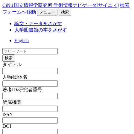
CiNii 国立情報学研究所 学術情報ナビゲータ[サイニィ]
検索
フォームへ移動
メニュー
検索
論文・データをさがす
大学図書館の本をさがす
English
検索
タイトル
人物/団体名
著者ID/研究者番号
所属機関
ISSN
DOI