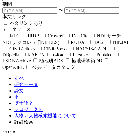
期間
〜
本文リンク
本文リンクあり
データソース
JaLC
IRDB
Crossref
DataCite
NDLサーチ
NDLデジコレ（旧NII-ELS）
RUDA
JDCat
NINJAL
CiNii Articles
CiNii Books
NACSIS-CAT/ILL
DBpedia
KAKEN
e-Rad
Integbio
PubMed
LSDB Archive
極地研ADS
極地研学術DB
OpenAIRE
公共データカタログ
すべて
研究データ
論文
本
博士論文
プロジェクト
人物
> 人物検索機能について
詳細検索
閉じる