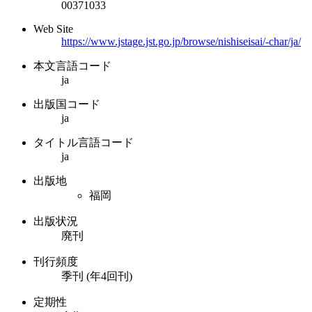
00371033
Web Site
https://www.jstage.jst.go.jp/browse/nishiseisai/-char/ja/
本文言語コード
ja
出版国コード
ja
タイトル言語コード
ja
出版地
福岡
出版状況
廃刊
刊行頻度
季刊 (年4回刊)
定期性