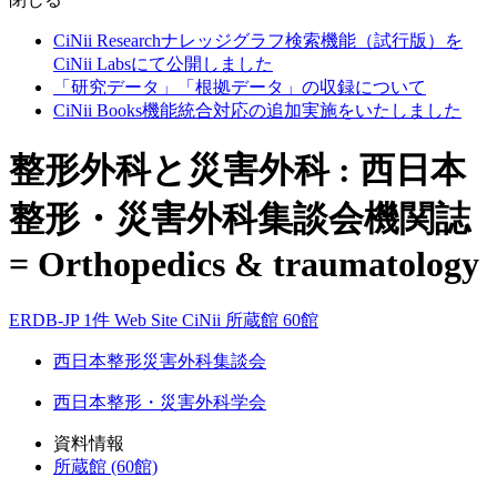
CiNii Researchナレッジグラフ検索機能（試行版）を
CiNii Labsにて公開しました
「研究データ」「根拠データ」の収録について
CiNii Books機能統合対応の追加実施をいたしました
整形外科と災害外科 : 西日本
整形・災害外科集談会機関誌
= Orthopedics & traumatology
ERDB-JP 1件
Web Site
CiNii
所蔵館 60館
西日本整形災害外科集談会
西日本整形・災害外科学会
資料情報
所蔵館 (60館)