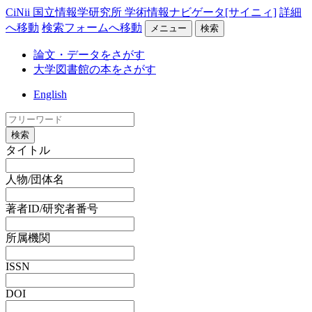
CiNii 国立情報学研究所 学術情報ナビゲータ[サイニィ]
詳細
へ移動
検索フォームへ移動
メニュー
検索
論文・データをさがす
大学図書館の本をさがす
English
検索
タイトル
人物/団体名
著者ID/研究者番号
所属機関
ISSN
DOI