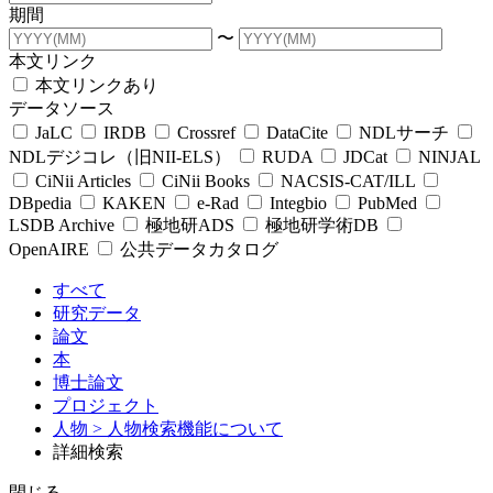
期間
〜
本文リンク
本文リンクあり
データソース
JaLC
IRDB
Crossref
DataCite
NDLサーチ
NDLデジコレ（旧NII-ELS）
RUDA
JDCat
NINJAL
CiNii Articles
CiNii Books
NACSIS-CAT/ILL
DBpedia
KAKEN
e-Rad
Integbio
PubMed
LSDB Archive
極地研ADS
極地研学術DB
OpenAIRE
公共データカタログ
すべて
研究データ
論文
本
博士論文
プロジェクト
人物
> 人物検索機能について
詳細検索
閉じる