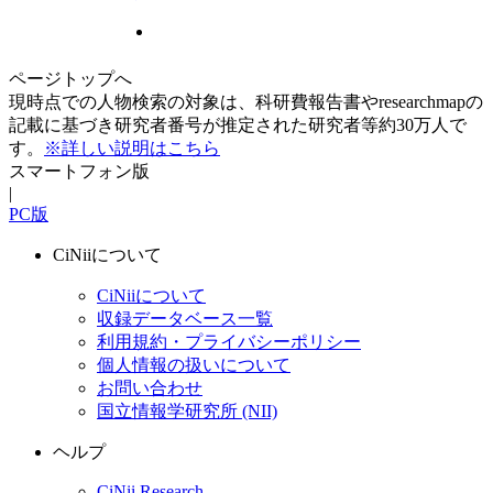
ページトップへ
現時点での人物検索の対象は、科研費報告書やresearchmapの
記載に基づき研究者番号が推定された研究者等約30万人で
す。
※詳しい説明はこちら
スマートフォン版
|
PC版
CiNiiについて
CiNiiについて
収録データベース一覧
利用規約・プライバシーポリシー
個人情報の扱いについて
お問い合わせ
国立情報学研究所 (NII)
ヘルプ
CiNii Research