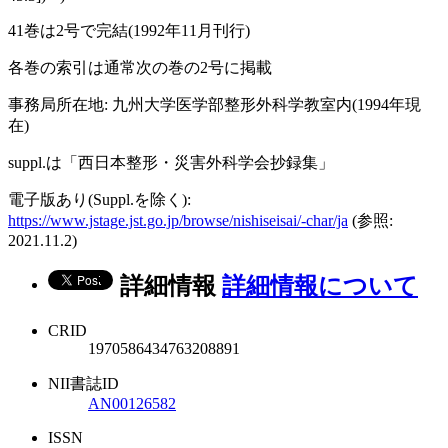
41巻は2号で完結(1992年11月刊行)
各巻の索引は通常次の巻の2号に掲載
事務局所在地: 九州大学医学部整形外科学教室内(1994年現
在)
suppl.は「西日本整形・災害外科学会抄録集」
電子版あり(Suppl.を除く):
https://www.jstage.jst.go.jp/browse/nishiseisai/-char/ja
(参照:
2021.11.2)
詳細情報
詳細情報について
CRID
1970586434763208891
NII書誌ID
AN00126582
ISSN