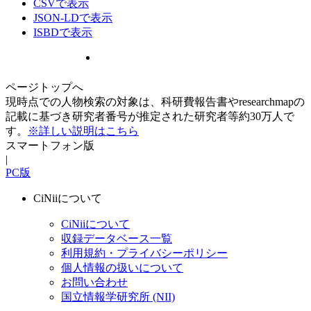
CSVで表示
JSON-LDで表示
ISBDで表示
ページトップへ
現時点での人物検索の対象は、科研費報告書やresearchmapの
記載に基づき研究者番号が推定された研究者等約30万人で
す。
※詳しい説明はこちら
スマートフォン版
|
PC版
CiNiiについて
CiNiiについて
収録データベース一覧
利用規約・プライバシーポリシー
個人情報の扱いについて
お問い合わせ
国立情報学研究所 (NII)