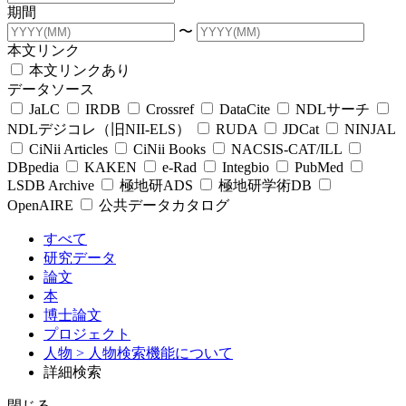
期間
〜
本文リンク
本文リンクあり
データソース
JaLC
IRDB
Crossref
DataCite
NDLサーチ
NDLデジコレ（旧NII-ELS）
RUDA
JDCat
NINJAL
CiNii Articles
CiNii Books
NACSIS-CAT/ILL
DBpedia
KAKEN
e-Rad
Integbio
PubMed
LSDB Archive
極地研ADS
極地研学術DB
OpenAIRE
公共データカタログ
すべて
研究データ
論文
本
博士論文
プロジェクト
人物
> 人物検索機能について
詳細検索
閉じる