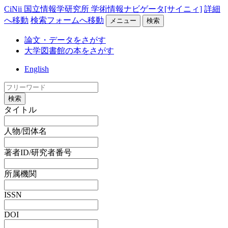
CiNii 国立情報学研究所 学術情報ナビゲータ[サイニィ]
詳細
へ移動
検索フォームへ移動
メニュー
検索
論文・データをさがす
大学図書館の本をさがす
English
検索
タイトル
人物/団体名
著者ID/研究者番号
所属機関
ISSN
DOI