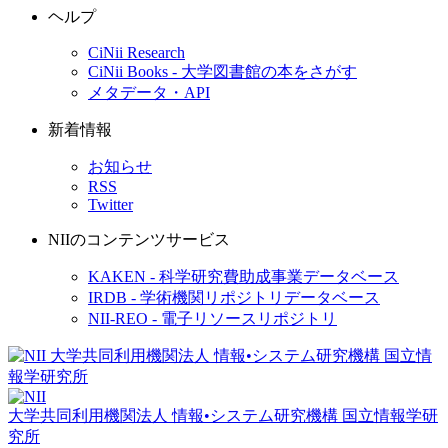
ヘルプ
CiNii Research
CiNii Books - 大学図書館の本をさがす
メタデータ・API
新着情報
お知らせ
RSS
Twitter
NIIのコンテンツサービス
KAKEN - 科学研究費助成事業データベース
IRDB - 学術機関リポジトリデータベース
NII-REO - 電子リソースリポジトリ
大学共同利用機関法人 情報•システム研究機構
国立情報学研
究所