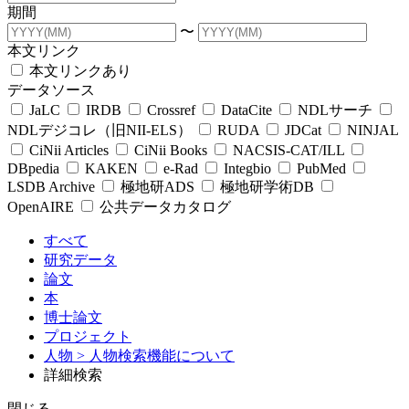
期間
〜
本文リンク
本文リンクあり
データソース
JaLC
IRDB
Crossref
DataCite
NDLサーチ
NDLデジコレ（旧NII-ELS）
RUDA
JDCat
NINJAL
CiNii Articles
CiNii Books
NACSIS-CAT/ILL
DBpedia
KAKEN
e-Rad
Integbio
PubMed
LSDB Archive
極地研ADS
極地研学術DB
OpenAIRE
公共データカタログ
すべて
研究データ
論文
本
博士論文
プロジェクト
人物
> 人物検索機能について
詳細検索
閉じる