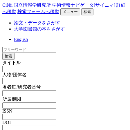
CiNii 国立情報学研究所 学術情報ナビゲータ[サイニィ]
詳細
へ移動
検索フォームへ移動
メニュー
検索
論文・データをさがす
大学図書館の本をさがす
English
検索
タイトル
人物/団体名
著者ID/研究者番号
所属機関
ISSN
DOI