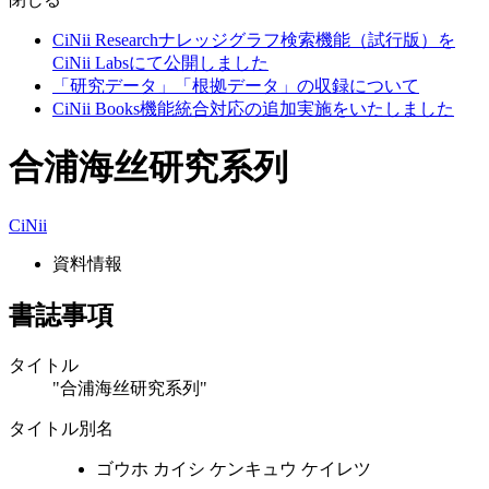
CiNii Researchナレッジグラフ検索機能（試行版）を
CiNii Labsにて公開しました
「研究データ」「根拠データ」の収録について
CiNii Books機能統合対応の追加実施をいたしました
合浦海丝研究系列
CiNii
資料情報
書誌事項
タイトル
"合浦海丝研究系列"
タイトル別名
ゴウホ カイシ ケンキュウ ケイレツ