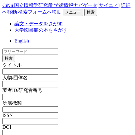
CiNii 国立情報学研究所 学術情報ナビゲータ[サイニィ]
詳細
へ移動
検索フォームへ移動
メニュー
検索
論文・データをさがす
大学図書館の本をさがす
English
検索
タイトル
人物/団体名
著者ID/研究者番号
所属機関
ISSN
DOI