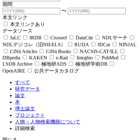
期間
〜
本文リンク
本文リンクあり
データソース
JaLC
IRDB
Crossref
DataCite
NDLサーチ
NDLデジコレ（旧NII-ELS）
RUDA
JDCat
NINJAL
CiNii Articles
CiNii Books
NACSIS-CAT/ILL
DBpedia
KAKEN
e-Rad
Integbio
PubMed
LSDB Archive
極地研ADS
極地研学術DB
OpenAIRE
公共データカタログ
すべて
研究データ
論文
本
博士論文
プロジェクト
人物
> 人物検索機能について
詳細検索
閉じる