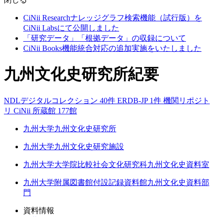
CiNii Researchナレッジグラフ検索機能（試行版）を
CiNii Labsにて公開しました
「研究データ」「根拠データ」の収録について
CiNii Books機能統合対応の追加実施をいたしました
九州文化史研究所紀要
NDLデジタルコレクション 40件
ERDB-JP 1件
機関リポジト
リ
CiNii
所蔵館 177館
九州大学九州文化史研究所
九州大学九州文化史研究施設
九州大学大学院比較社会文化研究科九州文化史資料室
九州大学附属図書館付設記録資料館九州文化史資料部
門
資料情報