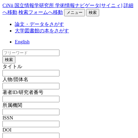
CiNii 国立情報学研究所 学術情報ナビゲータ[サイニィ]
詳細
へ移動
検索フォームへ移動
メニュー
検索
論文・データをさがす
大学図書館の本をさがす
English
検索
タイトル
人物/団体名
著者ID/研究者番号
所属機関
ISSN
DOI