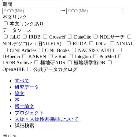
期間
〜
本文リンク
本文リンクあり
データソース
JaLC
IRDB
Crossref
DataCite
NDLサーチ
NDLデジコレ（旧NII-ELS）
RUDA
JDCat
NINJAL
CiNii Articles
CiNii Books
NACSIS-CAT/ILL
DBpedia
KAKEN
e-Rad
Integbio
PubMed
LSDB Archive
極地研ADS
極地研学術DB
OpenAIRE
公共データカタログ
すべて
研究データ
論文
本
博士論文
プロジェクト
人物
> 人物検索機能について
詳細検索
閉じる