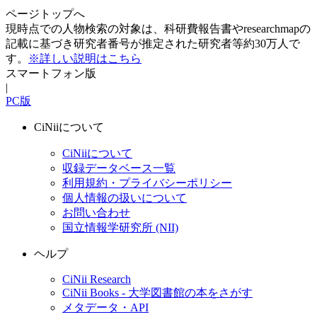
ページトップへ
現時点での人物検索の対象は、科研費報告書やresearchmapの
記載に基づき研究者番号が推定された研究者等約30万人で
す。
※詳しい説明はこちら
スマートフォン版
|
PC版
CiNiiについて
CiNiiについて
収録データベース一覧
利用規約・プライバシーポリシー
個人情報の扱いについて
お問い合わせ
国立情報学研究所 (NII)
ヘルプ
CiNii Research
CiNii Books - 大学図書館の本をさがす
メタデータ・API