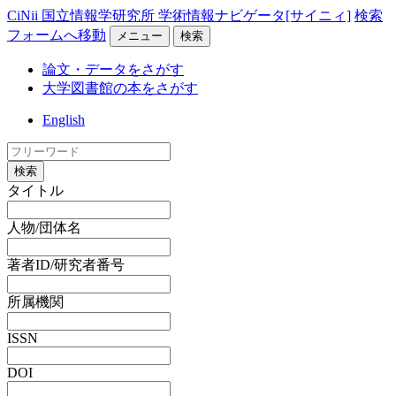
CiNii 国立情報学研究所 学術情報ナビゲータ[サイニィ]
検索
フォームへ移動
メニュー
検索
論文・データをさがす
大学図書館の本をさがす
English
検索
タイトル
人物/団体名
著者ID/研究者番号
所属機関
ISSN
DOI