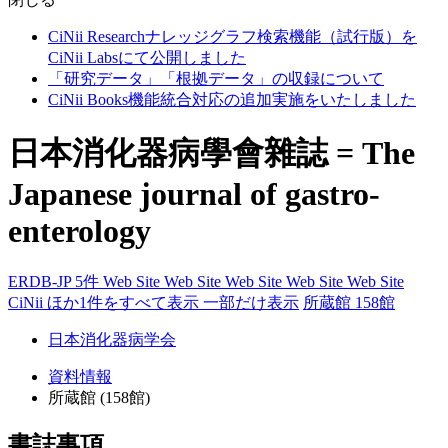
CiNii Researchナレッジグラフ検索機能（試行版）を
CiNii Labsにて公開しました
「研究データ」「根拠データ」の収録について
CiNii Books機能統合対応の追加実施をいたしました
日本消化器病學會雜誌 = The
Japanese journal of gastro-
enterology
ERDB-JP 5件
Web Site
Web Site
Web Site
Web Site
Web Site
CiNii
ほか1件をすべて表示
一部だけ表示
所蔵館 158館
日本消化器病学会
資料情報
所蔵館 (158館)
書誌事項