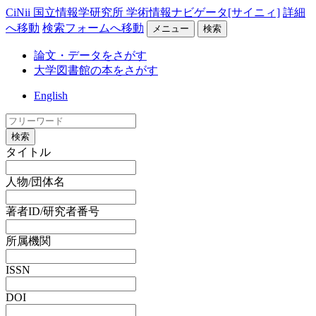
CiNii 国立情報学研究所 学術情報ナビゲータ[サイニィ]
詳細
へ移動
検索フォームへ移動
メニュー
検索
論文・データをさがす
大学図書館の本をさがす
English
検索
タイトル
人物/団体名
著者ID/研究者番号
所属機関
ISSN
DOI