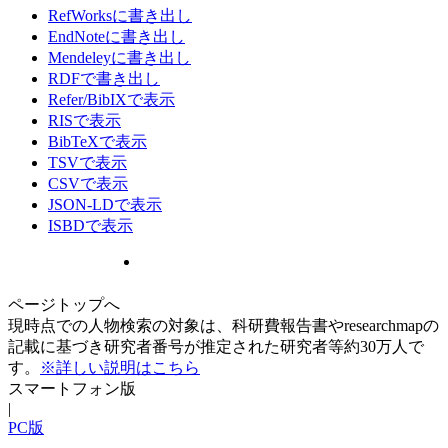
RefWorksに書き出し
EndNoteに書き出し
Mendeleyに書き出し
RDFで書き出し
Refer/BibIXで表示
RISで表示
BibTeXで表示
TSVで表示
CSVで表示
JSON-LDで表示
ISBDで表示
ページトップへ
現時点での人物検索の対象は、科研費報告書やresearchmapの
記載に基づき研究者番号が推定された研究者等約30万人で
す。
※詳しい説明はこちら
スマートフォン版
|
PC版