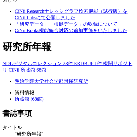
CiNii Researchナレッジグラフ検索機能（試行版）を
CiNii Labsにて公開しました
「研究データ」「根拠データ」の収録について
CiNii Books機能統合対応の追加実施をいたしました
研究所年報
NDLデジタルコレクション 28件
ERDB-JP 1件
機関リポジト
リ
CiNii
所蔵館 68館
明治学院大学社会学部附属研究所
資料情報
所蔵館 (68館)
書誌事項
タイトル
"研究所年報"