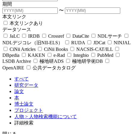
期間
〜
本文リンク
本文リンクあり
データソース
JaLC
IRDB
Crossref
DataCite
NDLサーチ
NDLデジコレ（旧NII-ELS）
RUDA
JDCat
NINJAL
CiNii Articles
CiNii Books
NACSIS-CAT/ILL
DBpedia
KAKEN
e-Rad
Integbio
PubMed
LSDB Archive
極地研ADS
極地研学術DB
OpenAIRE
公共データカタログ
すべて
研究データ
論文
本
博士論文
プロジェクト
人物
> 人物検索機能について
詳細検索
閉じる