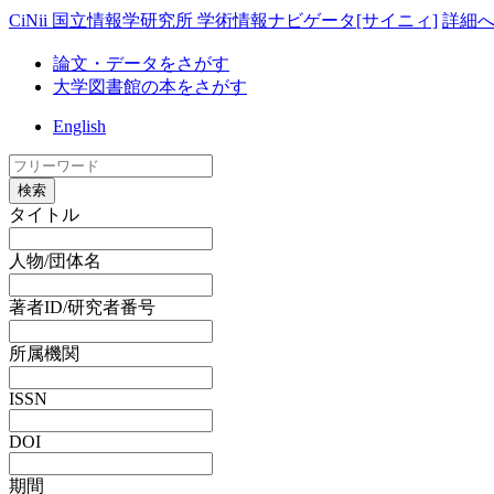
CiNii 国立情報学研究所 学術情報ナビゲータ[サイニィ]
詳細
論文・データをさがす
大学図書館の本をさがす
English
検索
タイトル
人物/団体名
著者ID/研究者番号
所属機関
ISSN
DOI
期間