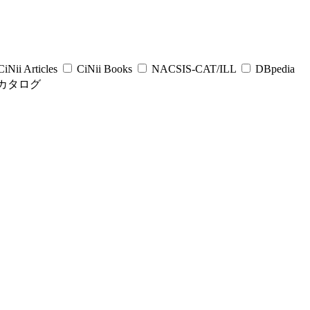
iNii Articles
CiNii Books
NACSIS-CAT/ILL
DBpedia
カタログ