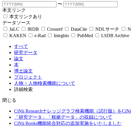
〜
本文リンク
本文リンクあり
データソース
JaLC
IRDB
Crossref
DataCite
NDLサーチ
N
KAKEN
e-Rad
Integbio
PubMed
LSDB Archive
すべて
研究データ
論文
本
博士論文
プロジェクト
人物
> 人物検索機能について
詳細検索
閉じる
CiNii Researchナレッジグラフ検索機能（試行版）をCiN
「研究データ」「根拠データ」の収録について
CiNii Books機能統合対応の追加実施をいたしました