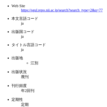
Web Site
https://sgul.repo.nii.ac.jp/search?search_type=2&q=77
本文言語コード
ja
出版国コード
ja
タイトル言語コード
ja
出版地
江別
出版状況
廃刊
刊行頻度
年2回刊
定期性
定期