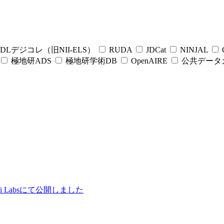
DLデジコレ（旧NII-ELS）
RUDA
JDCat
NINJAL
C
極地研ADS
極地研学術DB
OpenAIRE
公共データ
ii Labsにて公開しました