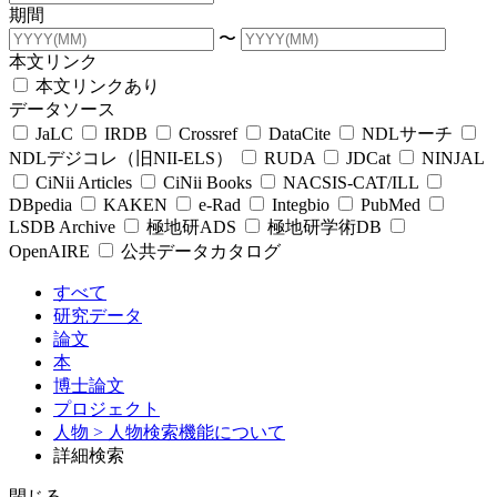
期間
〜
本文リンク
本文リンクあり
データソース
JaLC
IRDB
Crossref
DataCite
NDLサーチ
NDLデジコレ（旧NII-ELS）
RUDA
JDCat
NINJAL
CiNii Articles
CiNii Books
NACSIS-CAT/ILL
DBpedia
KAKEN
e-Rad
Integbio
PubMed
LSDB Archive
極地研ADS
極地研学術DB
OpenAIRE
公共データカタログ
すべて
研究データ
論文
本
博士論文
プロジェクト
人物
> 人物検索機能について
詳細検索
閉じる