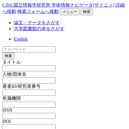
CiNii 国立情報学研究所 学術情報ナビゲータ[サイニィ]
詳細
へ移動
検索フォームへ移動
メニュー
検索
論文・データをさがす
大学図書館の本をさがす
English
検索
タイトル
人物/団体名
著者ID/研究者番号
所属機関
ISSN
DOI