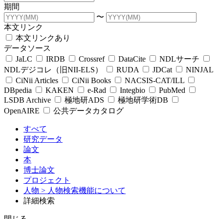
期間
〜
本文リンク
本文リンクあり
データソース
JaLC
IRDB
Crossref
DataCite
NDLサーチ
NDLデジコレ（旧NII-ELS）
RUDA
JDCat
NINJAL
CiNii Articles
CiNii Books
NACSIS-CAT/ILL
DBpedia
KAKEN
e-Rad
Integbio
PubMed
LSDB Archive
極地研ADS
極地研学術DB
OpenAIRE
公共データカタログ
すべて
研究データ
論文
本
博士論文
プロジェクト
人物
> 人物検索機能について
詳細検索
閉じる