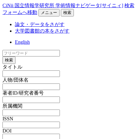
CiNii 国立情報学研究所 学術情報ナビゲータ[サイニィ]
検索
フォームへ移動
メニュー
検索
論文・データをさがす
大学図書館の本をさがす
English
検索
タイトル
人物/団体名
著者ID/研究者番号
所属機関
ISSN
DOI