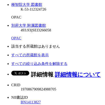
種智院大学 図書館
K-53-112
324726
OPAC
別府大学 附属図書館
493.93||SEI
3266058
OPAC
該当する所蔵館はありません
すべての所蔵館を表示
すべての絞り込み条件を解除する
詳細情報
詳細情報について
CRID
1970867909824988705
NII書誌ID
BN14113827