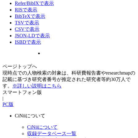
Refer/BibIXで表示
RISで表示
BibTeXで表示
TSVで表示
CSVで表示
JSON-LDで表示
ISBDで表示
ページトップへ
現時点での人物検索の対象は、科研費報告書やresearchmapの
記載に基づき研究者番号が推定された研究者等約30万人で
す。
※詳しい説明はこちら
スマートフォン版
|
PC版
CiNiiについて
CiNiiについて
収録データベース一覧