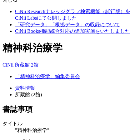
CiNii Researchナレッジグラフ検索機能（試行版）を
CiNii Labsにて公開しました
「研究データ」「根拠データ」の収録について
CiNii Books機能統合対応の追加実施をいたしました
精神科治療学
CiNii
所蔵館 2館
「精神科治療学」編集委員会
資料情報
所蔵館 (2館)
書誌事項
タイトル
"精神科治療学"