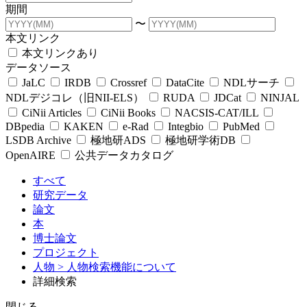
期間
〜
本文リンク
本文リンクあり
データソース
JaLC
IRDB
Crossref
DataCite
NDLサーチ
NDLデジコレ（旧NII-ELS）
RUDA
JDCat
NINJAL
CiNii Articles
CiNii Books
NACSIS-CAT/ILL
DBpedia
KAKEN
e-Rad
Integbio
PubMed
LSDB Archive
極地研ADS
極地研学術DB
OpenAIRE
公共データカタログ
すべて
研究データ
論文
本
博士論文
プロジェクト
人物
> 人物検索機能について
詳細検索
閉じる