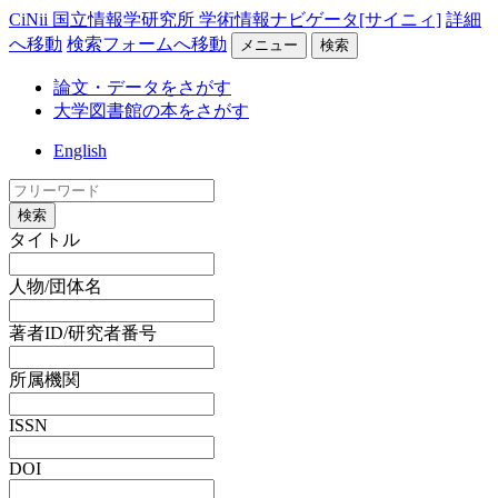
CiNii 国立情報学研究所 学術情報ナビゲータ[サイニィ]
詳細
へ移動
検索フォームへ移動
メニュー
検索
論文・データをさがす
大学図書館の本をさがす
English
検索
タイトル
人物/団体名
著者ID/研究者番号
所属機関
ISSN
DOI