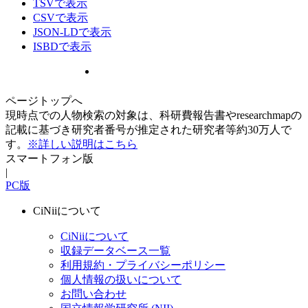
TSVで表示
CSVで表示
JSON-LDで表示
ISBDで表示
ページトップへ
現時点での人物検索の対象は、科研費報告書やresearchmapの
記載に基づき研究者番号が推定された研究者等約30万人で
す。
※詳しい説明はこちら
スマートフォン版
|
PC版
CiNiiについて
CiNiiについて
収録データベース一覧
利用規約・プライバシーポリシー
個人情報の扱いについて
お問い合わせ