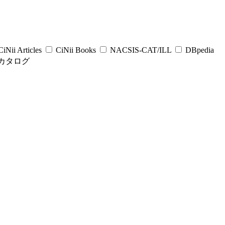
iNii Articles
CiNii Books
NACSIS-CAT/ILL
DBpedia
カタログ