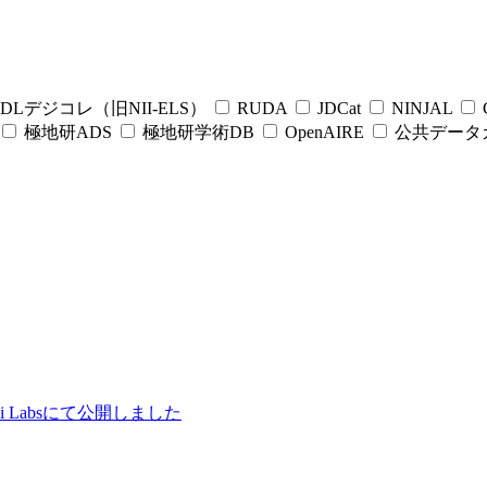
DLデジコレ（旧NII-ELS）
RUDA
JDCat
NINJAL
C
極地研ADS
極地研学術DB
OpenAIRE
公共データ
ii Labsにて公開しました