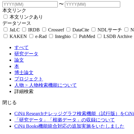
〜
本文リンク
本文リンクあり
データソース
JaLC
IRDB
Crossref
DataCite
NDLサーチ
N
KAKEN
e-Rad
Integbio
PubMed
LSDB Archive
すべて
研究データ
論文
本
博士論文
プロジェクト
人物
> 人物検索機能について
詳細検索
閉じる
CiNii Researchナレッジグラフ検索機能（試行版）をCiN
「研究データ」「根拠データ」の収録について
CiNii Books機能統合対応の追加実施をいたしました