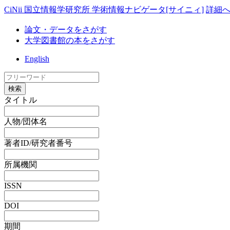
CiNii 国立情報学研究所 学術情報ナビゲータ[サイニィ]
詳細
論文・データをさがす
大学図書館の本をさがす
English
検索
タイトル
人物/団体名
著者ID/研究者番号
所属機関
ISSN
DOI
期間