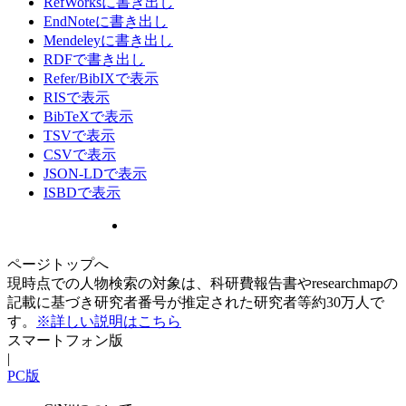
RefWorksに書き出し
EndNoteに書き出し
Mendeleyに書き出し
RDFで書き出し
Refer/BibIXで表示
RISで表示
BibTeXで表示
TSVで表示
CSVで表示
JSON-LDで表示
ISBDで表示
ページトップへ
現時点での人物検索の対象は、科研費報告書やresearchmapの
記載に基づき研究者番号が推定された研究者等約30万人で
す。
※詳しい説明はこちら
スマートフォン版
|
PC版