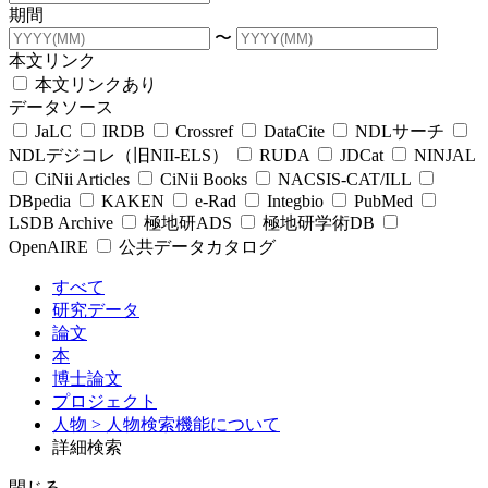
期間
〜
本文リンク
本文リンクあり
データソース
JaLC
IRDB
Crossref
DataCite
NDLサーチ
NDLデジコレ（旧NII-ELS）
RUDA
JDCat
NINJAL
CiNii Articles
CiNii Books
NACSIS-CAT/ILL
DBpedia
KAKEN
e-Rad
Integbio
PubMed
LSDB Archive
極地研ADS
極地研学術DB
OpenAIRE
公共データカタログ
すべて
研究データ
論文
本
博士論文
プロジェクト
人物
> 人物検索機能について
詳細検索
閉じる