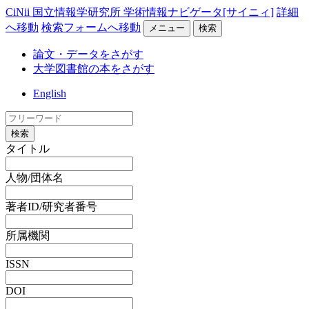
CiNii 国立情報学研究所 学術情報ナビゲータ[サイニィ]
詳細
へ移動
検索フォームへ移動
メニュー
検索
論文・データをさがす
大学図書館の本をさがす
English
検索
タイトル
人物/団体名
著者ID/研究者番号
所属機関
ISSN
DOI