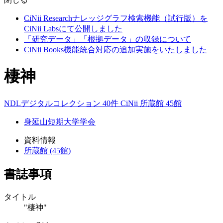
CiNii Researchナレッジグラフ検索機能（試行版）を
CiNii Labsにて公開しました
「研究データ」「根拠データ」の収録について
CiNii Books機能統合対応の追加実施をいたしました
棲神
NDLデジタルコレクション 40件
CiNii
所蔵館 45館
身延山短期大学学会
資料情報
所蔵館 (45館)
書誌事項
タイトル
"棲神"