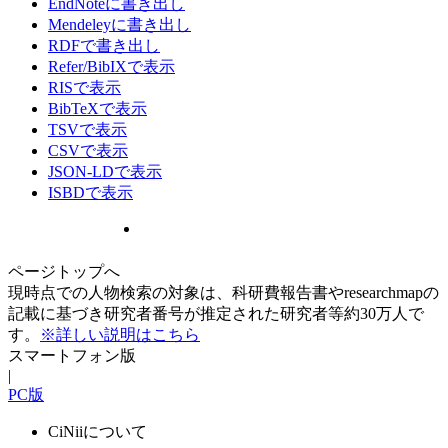
EndNoteに書き出し
Mendeleyに書き出し
RDFで書き出し
Refer/BibIXで表示
RISで表示
BibTeXで表示
TSVで表示
CSVで表示
JSON-LDで表示
ISBDで表示
ページトップへ
現時点での人物検索の対象は、科研費報告書やresearchmapの
記載に基づき研究者番号が推定された研究者等約30万人で
す。
※詳しい説明はこちら
スマートフォン版
|
PC版
CiNiiについて