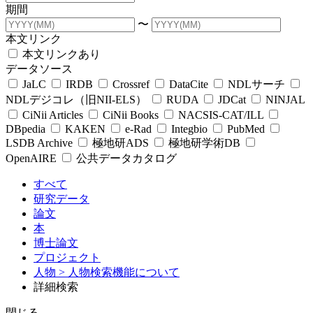
期間
〜
本文リンク
本文リンクあり
データソース
JaLC
IRDB
Crossref
DataCite
NDLサーチ
NDLデジコレ（旧NII-ELS）
RUDA
JDCat
NINJAL
CiNii Articles
CiNii Books
NACSIS-CAT/ILL
DBpedia
KAKEN
e-Rad
Integbio
PubMed
LSDB Archive
極地研ADS
極地研学術DB
OpenAIRE
公共データカタログ
すべて
研究データ
論文
本
博士論文
プロジェクト
人物
> 人物検索機能について
詳細検索
閉じる