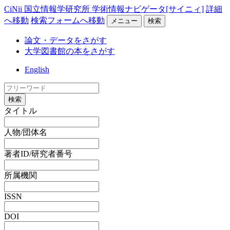
CiNii 国立情報学研究所 学術情報ナビゲータ[サイニィ]
詳細
へ移動
検索フォームへ移動
メニュー
検索
論文・データをさがす
大学図書館の本をさがす
English
検索
タイトル
人物/団体名
著者ID/研究者番号
所属機関
ISSN
DOI