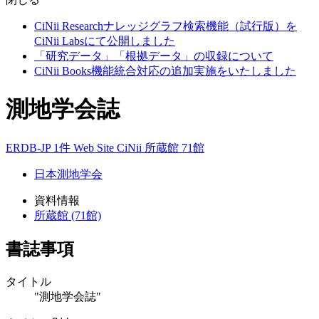
CiNii Researchナレッジグラフ検索機能（試行版）を
CiNii Labsにて公開しました
「研究データ」「根拠データ」の収録について
CiNii Books機能統合対応の追加実施をいたしました
測地学会誌
ERDB-JP 1件
Web Site
CiNii
所蔵館 71館
日本測地学会
資料情報
所蔵館 (71館)
書誌事項
タイトル
"測地学会誌"