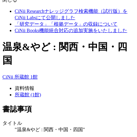
CiNii Researchナレッジグラフ検索機能（試行版）を
CiNii Labsにて公開しました
「研究データ」「根拠データ」の収録について
CiNii Books機能統合対応の追加実施をいたしました
温泉&やど : 関西・中国・四
国
CiNii
所蔵館 1館
資料情報
所蔵館 (1館)
書誌事項
タイトル
"温泉&やど : 関西・中国・四国"