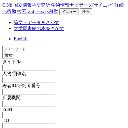
CiNii 国立情報学研究所 学術情報ナビゲータ[サイニィ]
詳細
へ移動
検索フォームへ移動
メニュー
検索
論文・データをさがす
大学図書館の本をさがす
English
検索
タイトル
人物/団体名
著者ID/研究者番号
所属機関
ISSN
DOI