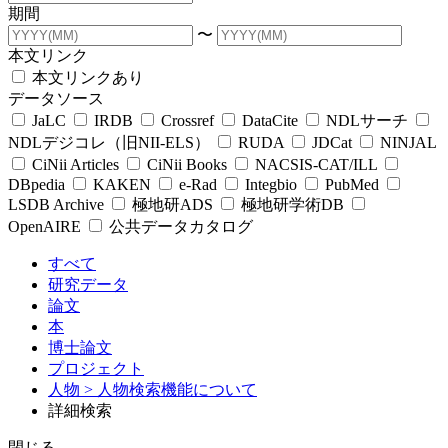
期間
〜
本文リンク
本文リンクあり
データソース
JaLC
IRDB
Crossref
DataCite
NDLサーチ
NDLデジコレ（旧NII-ELS）
RUDA
JDCat
NINJAL
CiNii Articles
CiNii Books
NACSIS-CAT/ILL
DBpedia
KAKEN
e-Rad
Integbio
PubMed
LSDB Archive
極地研ADS
極地研学術DB
OpenAIRE
公共データカタログ
すべて
研究データ
論文
本
博士論文
プロジェクト
人物
> 人物検索機能について
詳細検索
閉じる