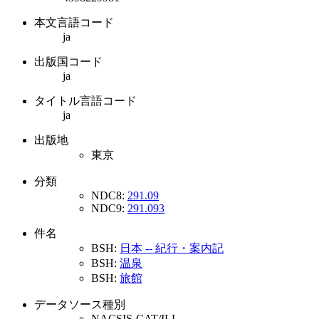
本文言語コード
ja
出版国コード
ja
タイトル言語コード
ja
出版地
東京
分類
NDC8:
291.09
NDC9:
291.093
件名
BSH:
日本 -- 紀行・案内記
BSH:
温泉
BSH:
旅館
データソース種別
NACSIS-CAT/ILL