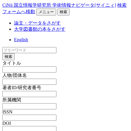
CiNii 国立情報学研究所 学術情報ナビゲータ[サイニィ]
検索
フォームへ移動
メニュー
検索
論文・データをさがす
大学図書館の本をさがす
English
検索
タイトル
人物/団体名
著者ID/研究者番号
所属機関
ISSN
DOI