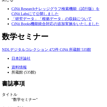
CiNii Researchナレッジグラフ検索機能（試行版）を
CiNii Labsにて公開しました
「研究データ」「根拠データ」の収録について
CiNii Books機能統合対応の追加実施をいたしました
数学セミナー
NDLデジタルコレクション 472件
CiNii
所蔵館 535館
日本評論社
資料情報
所蔵館 (535館)
書誌事項
タイトル
"数学セミナー"