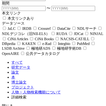
期間
〜
本文リンク
本文リンクあり
データソース
JaLC
IRDB
Crossref
DataCite
NDLサーチ
NDLデジコレ（旧NII-ELS）
RUDA
JDCat
NINJAL
CiNii Articles
CiNii Books
NACSIS-CAT/ILL
DBpedia
KAKEN
e-Rad
Integbio
PubMed
LSDB Archive
極地研ADS
極地研学術DB
OpenAIRE
公共データカタログ
すべて
研究データ
論文
本
博士論文
プロジェクト
人物
> 人物検索機能について
詳細検索
閉じる