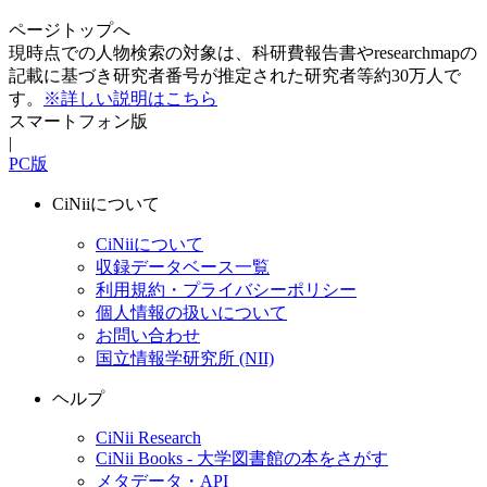
ページトップへ
現時点での人物検索の対象は、科研費報告書やresearchmapの
記載に基づき研究者番号が推定された研究者等約30万人で
す。
※詳しい説明はこちら
スマートフォン版
|
PC版
CiNiiについて
CiNiiについて
収録データベース一覧
利用規約・プライバシーポリシー
個人情報の扱いについて
お問い合わせ
国立情報学研究所 (NII)
ヘルプ
CiNii Research
CiNii Books - 大学図書館の本をさがす
メタデータ・API