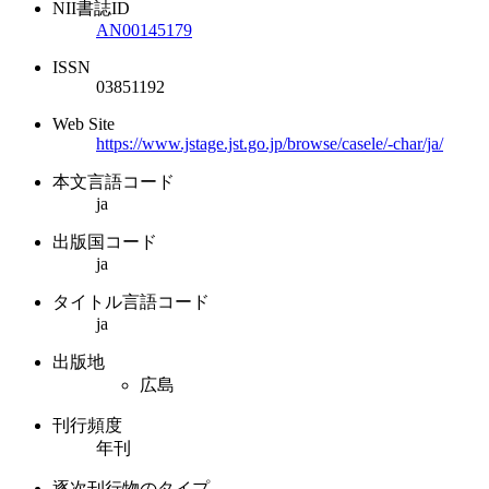
NII書誌ID
AN00145179
ISSN
03851192
Web Site
https://www.jstage.jst.go.jp/browse/casele/-char/ja/
本文言語コード
ja
出版国コード
ja
タイトル言語コード
ja
出版地
広島
刊行頻度
年刊
逐次刊行物のタイプ