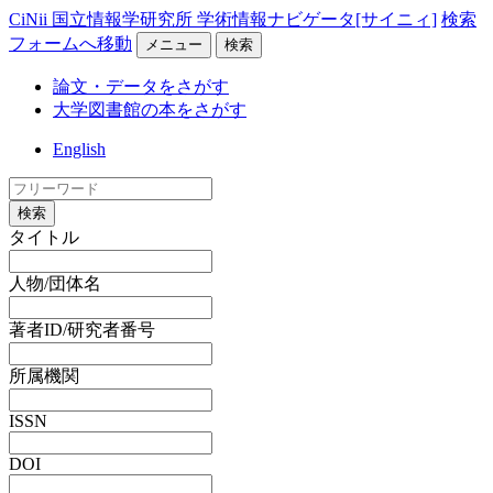
CiNii 国立情報学研究所 学術情報ナビゲータ[サイニィ]
検索
フォームへ移動
メニュー
検索
論文・データをさがす
大学図書館の本をさがす
English
検索
タイトル
人物/団体名
著者ID/研究者番号
所属機関
ISSN
DOI