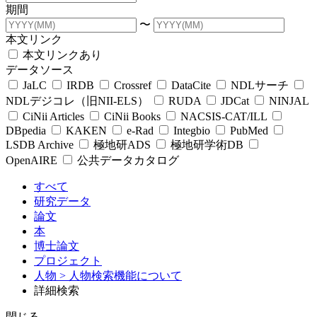
期間
〜
本文リンク
本文リンクあり
データソース
JaLC
IRDB
Crossref
DataCite
NDLサーチ
NDLデジコレ（旧NII-ELS）
RUDA
JDCat
NINJAL
CiNii Articles
CiNii Books
NACSIS-CAT/ILL
DBpedia
KAKEN
e-Rad
Integbio
PubMed
LSDB Archive
極地研ADS
極地研学術DB
OpenAIRE
公共データカタログ
すべて
研究データ
論文
本
博士論文
プロジェクト
人物
> 人物検索機能について
詳細検索
閉じる