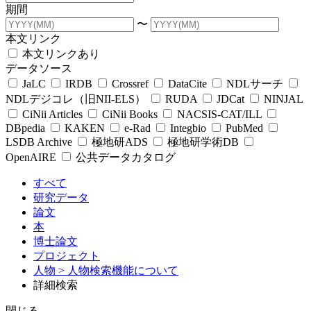
期間
〜
本文リンク
本文リンクあり
データソース
JaLC
IRDB
Crossref
DataCite
NDLサーチ
NDLデジコレ（旧NII-ELS）
RUDA
JDCat
NINJAL
CiNii Articles
CiNii Books
NACSIS-CAT/ILL
DBpedia
KAKEN
e-Rad
Integbio
PubMed
LSDB Archive
極地研ADS
極地研学術DB
OpenAIRE
公共データカタログ
すべて
研究データ
論文
本
博士論文
プロジェクト
人物
> 人物検索機能について
詳細検索
閉じる