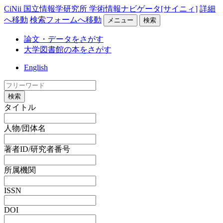
CiNii 国立情報学研究所 学術情報ナビゲータ[サイニィ]
詳細
へ移動
検索フォームへ移動
メニュー
検索
論文・データをさがす
大学図書館の本をさがす
English
検索
タイトル
人物/団体名
著者ID/研究者番号
所属機関
ISSN
DOI