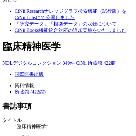
CiNii Researchナレッジグラフ検索機能（試行版）を
CiNii Labsにて公開しました
「研究データ」「根拠データ」の収録について
CiNii Books機能統合対応の追加実施をいたしました
臨床精神医学
NDLデジタルコレクション 349件
CiNii
所蔵館 422館
国際医書出版
資料情報
所蔵館 (422館)
書誌事項
タイトル
"臨床精神医学"