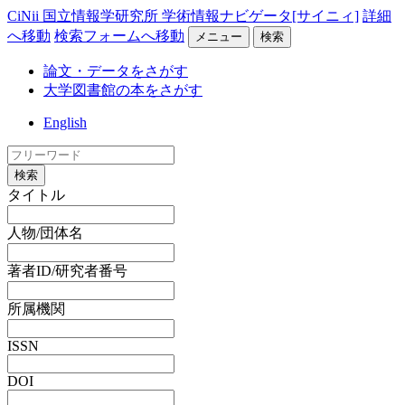
CiNii 国立情報学研究所 学術情報ナビゲータ[サイニィ]
詳細
へ移動
検索フォームへ移動
メニュー
検索
論文・データをさがす
大学図書館の本をさがす
English
検索
タイトル
人物/団体名
著者ID/研究者番号
所属機関
ISSN
DOI