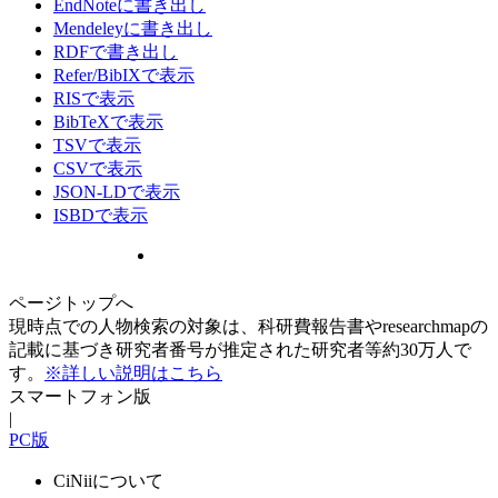
EndNoteに書き出し
Mendeleyに書き出し
RDFで書き出し
Refer/BibIXで表示
RISで表示
BibTeXで表示
TSVで表示
CSVで表示
JSON-LDで表示
ISBDで表示
ページトップへ
現時点での人物検索の対象は、科研費報告書やresearchmapの
記載に基づき研究者番号が推定された研究者等約30万人で
す。
※詳しい説明はこちら
スマートフォン版
|
PC版
CiNiiについて