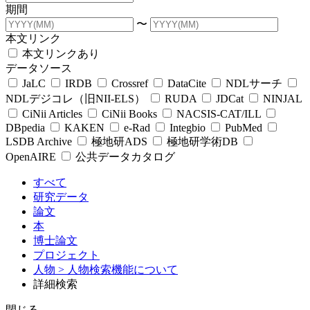
期間
〜
本文リンク
本文リンクあり
データソース
JaLC
IRDB
Crossref
DataCite
NDLサーチ
NDLデジコレ（旧NII-ELS）
RUDA
JDCat
NINJAL
CiNii Articles
CiNii Books
NACSIS-CAT/ILL
DBpedia
KAKEN
e-Rad
Integbio
PubMed
LSDB Archive
極地研ADS
極地研学術DB
OpenAIRE
公共データカタログ
すべて
研究データ
論文
本
博士論文
プロジェクト
人物
> 人物検索機能について
詳細検索
閉じる