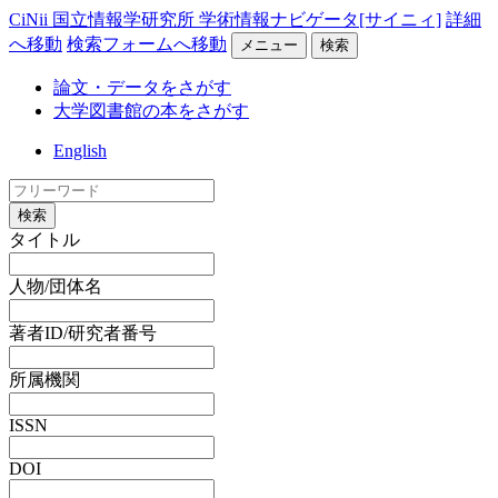
CiNii 国立情報学研究所 学術情報ナビゲータ[サイニィ]
詳細
へ移動
検索フォームへ移動
メニュー
検索
論文・データをさがす
大学図書館の本をさがす
English
検索
タイトル
人物/団体名
著者ID/研究者番号
所属機関
ISSN
DOI