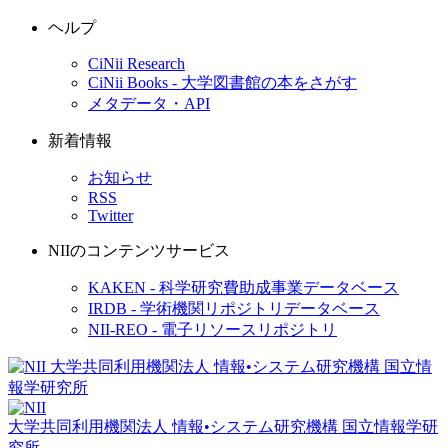
ヘルプ
CiNii Research
CiNii Books - 大学図書館の本をさがす
メタデータ・API
新着情報
お知らせ
RSS
Twitter
NIIのコンテンツサービス
KAKEN - 科学研究費助成事業データベース
IRDB - 学術機関リポジトリデータベース
NII-REO - 電子リソースリポジトリ
大学共同利用機関法人 情報•システム研究機構
国立情報学研
究所