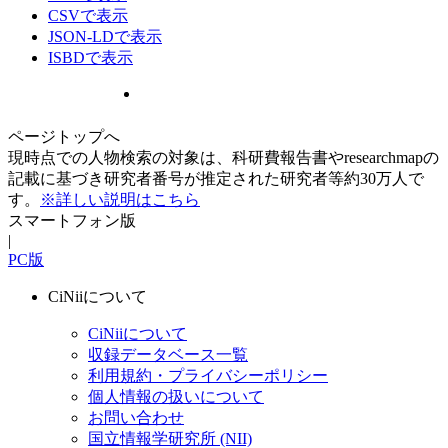
CSVで表示
JSON-LDで表示
ISBDで表示
ページトップへ
現時点での人物検索の対象は、科研費報告書やresearchmapの
記載に基づき研究者番号が推定された研究者等約30万人で
す。
※詳しい説明はこちら
スマートフォン版
|
PC版
CiNiiについて
CiNiiについて
収録データベース一覧
利用規約・プライバシーポリシー
個人情報の扱いについて
お問い合わせ
国立情報学研究所 (NII)