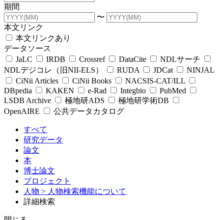
期間
〜
本文リンク
本文リンクあり
データソース
JaLC
IRDB
Crossref
DataCite
NDLサーチ
NDLデジコレ（旧NII-ELS）
RUDA
JDCat
NINJAL
CiNii Articles
CiNii Books
NACSIS-CAT/ILL
DBpedia
KAKEN
e-Rad
Integbio
PubMed
LSDB Archive
極地研ADS
極地研学術DB
OpenAIRE
公共データカタログ
すべて
研究データ
論文
本
博士論文
プロジェクト
人物
> 人物検索機能について
詳細検索
閉じる