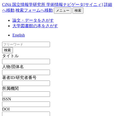
CiNii 国立情報学研究所 学術情報ナビゲータ[サイニィ]
詳細
へ移動
検索フォームへ移動
メニュー
検索
論文・データをさがす
大学図書館の本をさがす
English
検索
タイトル
人物/団体名
著者ID/研究者番号
所属機関
ISSN
DOI