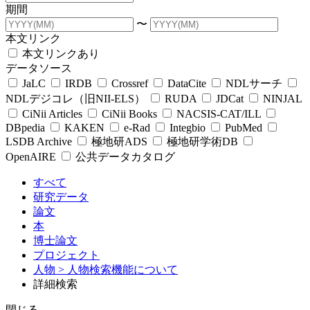
期間
〜
本文リンク
本文リンクあり
データソース
JaLC
IRDB
Crossref
DataCite
NDLサーチ
NDLデジコレ（旧NII-ELS）
RUDA
JDCat
NINJAL
CiNii Articles
CiNii Books
NACSIS-CAT/ILL
DBpedia
KAKEN
e-Rad
Integbio
PubMed
LSDB Archive
極地研ADS
極地研学術DB
OpenAIRE
公共データカタログ
すべて
研究データ
論文
本
博士論文
プロジェクト
人物
> 人物検索機能について
詳細検索
閉じる