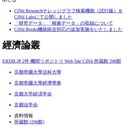
CiNii Researchナレッジグラフ検索機能（試行版）を
CiNii Labsにて公開しました
「研究データ」「根拠データ」の収録について
CiNii Books機能統合対応の追加実施をいたしました
經濟論叢
ERDB-JP 2件
機関リポジトリ
Web Site
CiNii
所蔵館 296館
京都帝國大學法科大學
京都帝國大學經濟學會
京都大学経済学会
京都法学会
資料情報
所蔵館 (296館)