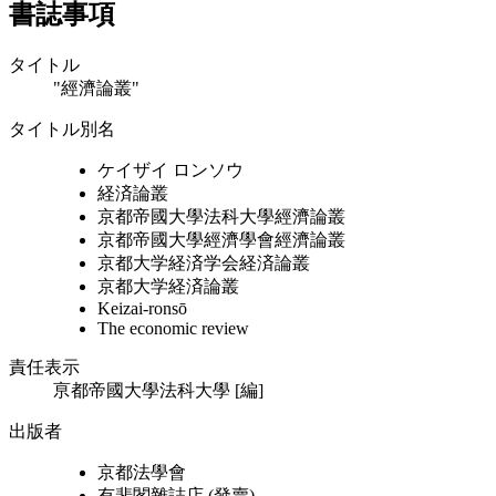
書誌事項
タイトル
"經濟論叢"
タイトル別名
ケイザイ ロンソウ
経済論叢
京都帝國大學法科大學經濟論叢
京都帝國大學經濟學會經濟論叢
京都大学経済学会経済論叢
京都大学経済論叢
Keizai-ronsō
The economic review
責任表示
亰都帝國大學法科大學 [編]
出版者
京都法學會
有斐閣雜誌店 (發賣)