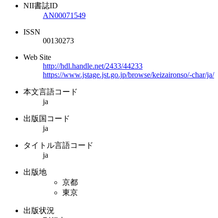
NII書誌ID
AN00071549
ISSN
00130273
Web Site
http://hdl.handle.net/2433/44233
https://www.jstage.jst.go.jp/browse/keizaironso/-char/ja/
本文言語コード
ja
出版国コード
ja
タイトル言語コード
ja
出版地
京都
東京
出版状況