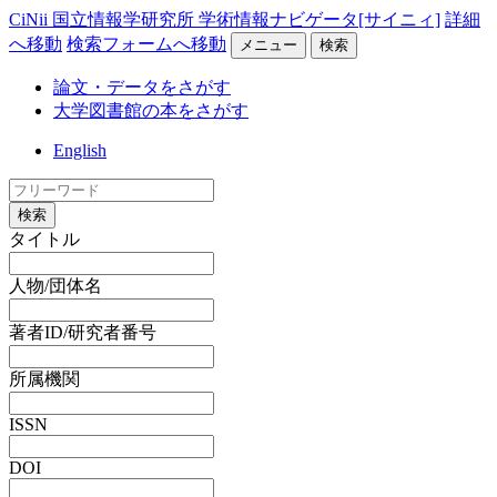
CiNii 国立情報学研究所 学術情報ナビゲータ[サイニィ]
詳細
へ移動
検索フォームへ移動
メニュー
検索
論文・データをさがす
大学図書館の本をさがす
English
検索
タイトル
人物/団体名
著者ID/研究者番号
所属機関
ISSN
DOI