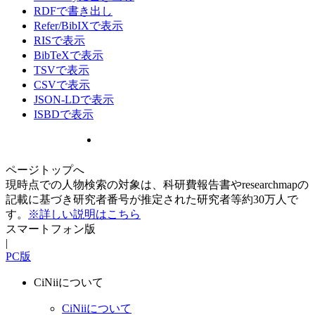
RDFで書き出し
Refer/BibIXで表示
RISで表示
BibTeXで表示
TSVで表示
CSVで表示
JSON-LDで表示
ISBDで表示
ページトップへ
現時点での人物検索の対象は、科研費報告書やresearchmapの
記載に基づき研究者番号が推定された研究者等約30万人で
す。
※詳しい説明はこちら
スマートフォン版
|
PC版
CiNiiについて
CiNiiについて