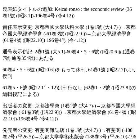
裏表紙タイトルの追加: Keizai-ronsō : the economic review (36
卷1號 ([昭8.1])-196巻4号 (令4.12))
責任表示変更: 亰都帝國大學法科大學 (1卷1號 (大4.7)-)→京都
帝國大學經濟學會 (-61卷3號 ([昭22.9]))→京都大學經濟學會
(61卷4號 ([昭22.10])-196巻4号 (令4.12))
通号表示併記: 2卷1號 (大5.1)-60卷4・5・6號 ([昭20.6])は通卷
7號-通卷354號にあたる
60卷4・5・6號 ([昭20.6])をもって休刊, 61卷1號 ([昭22.7])より
復刊
61卷5・6號 (昭22.11・12)は刊行なし (62卷1・2號 ([昭23.8])の
編輯後記による)
出版者の変更: 京都法學會 (1卷1號 (大4.7)-)→京都帝國大學經
濟學會 (-61卷3號 ([昭22.9]))→京都大學經濟學會 (61卷4號 ([昭
22.10])-196巻4号 (令4.12))
発売者の変更: 有斐閣雜誌店 (1卷1號 (大4.7)-)→有斐閣 (-188
巻2号 (平26.5))→京都大学学術出版会 (188巻3号 (平26.10)-196