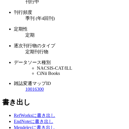
刊行中
刊行頻度
季刊 (年4回刊)
定期性
定期
逐次刊行物のタイプ
定期刊行物
データソース種別
NACSIS-CAT/ILL
CiNii Books
雑誌変遷マップID
10016300
書き出し
RefWorksに書き出し
EndNoteに書き出し
Mendeleyに書き出し