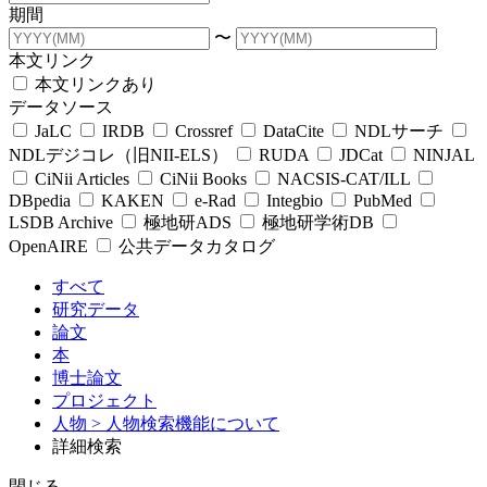
期間
〜
本文リンク
本文リンクあり
データソース
JaLC
IRDB
Crossref
DataCite
NDLサーチ
NDLデジコレ（旧NII-ELS）
RUDA
JDCat
NINJAL
CiNii Articles
CiNii Books
NACSIS-CAT/ILL
DBpedia
KAKEN
e-Rad
Integbio
PubMed
LSDB Archive
極地研ADS
極地研学術DB
OpenAIRE
公共データカタログ
すべて
研究データ
論文
本
博士論文
プロジェクト
人物
> 人物検索機能について
詳細検索
閉じる