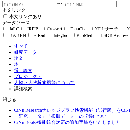
〜
本文リンク
本文リンクあり
データソース
JaLC
IRDB
Crossref
DataCite
NDLサーチ
N
KAKEN
e-Rad
Integbio
PubMed
LSDB Archive
すべて
研究データ
論文
本
博士論文
プロジェクト
人物
> 人物検索機能について
詳細検索
閉じる
CiNii Researchナレッジグラフ検索機能（試行版）をCiN
「研究データ」「根拠データ」の収録について
CiNii Books機能統合対応の追加実施をいたしました