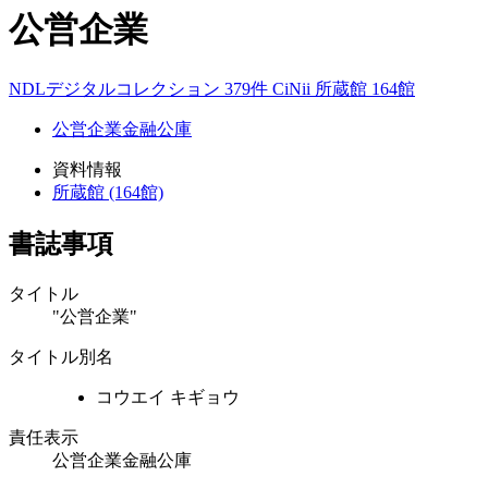
公営企業
NDLデジタルコレクション 379件
CiNii
所蔵館 164館
公営企業金融公庫
資料情報
所蔵館 (164館)
書誌事項
タイトル
"公営企業"
タイトル別名
コウエイ キギョウ
責任表示
公営企業金融公庫