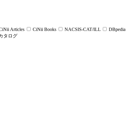
iNii Articles
CiNii Books
NACSIS-CAT/ILL
DBpedia
カタログ