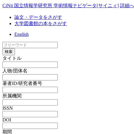
CiNii 国立情報学研究所 学術情報ナビゲータ[サイニィ]
詳細
論文・データをさがす
大学図書館の本をさがす
English
検索
タイトル
人物/団体名
著者ID/研究者番号
所属機関
ISSN
DOI
期間