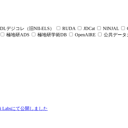
DLデジコレ（旧NII-ELS）
RUDA
JDCat
NINJAL
C
極地研ADS
極地研学術DB
OpenAIRE
公共データ
ii Labsにて公開しました