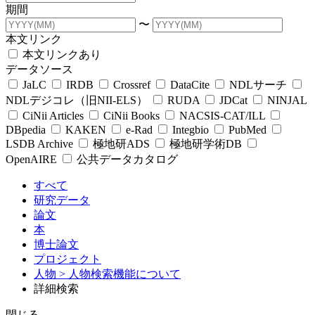
期間
〜
本文リンク
本文リンクあり
データソース
JaLC
IRDB
Crossref
DataCite
NDLサーチ
NDLデジコレ（旧NII-ELS）
RUDA
JDCat
NINJAL
CiNii Articles
CiNii Books
NACSIS-CAT/ILL
DBpedia
KAKEN
e-Rad
Integbio
PubMed
LSDB Archive
極地研ADS
極地研学術DB
OpenAIRE
公共データカタログ
すべて
研究データ
論文
本
博士論文
プロジェクト
人物
> 人物検索機能について
詳細検索
閉じる