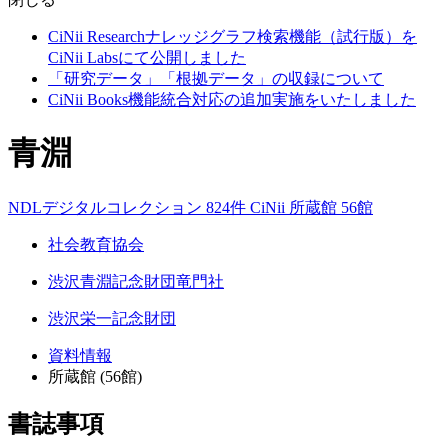
CiNii Researchナレッジグラフ検索機能（試行版）を
CiNii Labsにて公開しました
「研究データ」「根拠データ」の収録について
CiNii Books機能統合対応の追加実施をいたしました
青淵
NDLデジタルコレクション 824件
CiNii
所蔵館 56館
社会教育協会
渋沢青淵記念財団竜門社
渋沢栄一記念財団
資料情報
所蔵館 (56館)
書誌事項