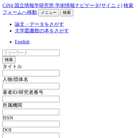
CiNii 国立情報学研究所 学術情報ナビゲータ[サイニィ]
検索
フォームへ移動
メニュー
検索
論文・データをさがす
大学図書館の本をさがす
English
検索
タイトル
人物/団体名
著者ID/研究者番号
所属機関
ISSN
DOI