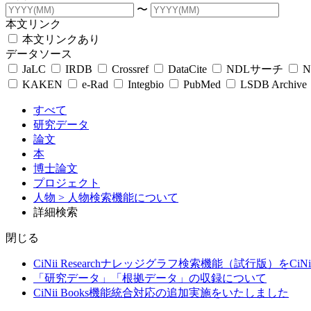
〜
本文リンク
本文リンクあり
データソース
JaLC
IRDB
Crossref
DataCite
NDLサーチ
N
KAKEN
e-Rad
Integbio
PubMed
LSDB Archive
すべて
研究データ
論文
本
博士論文
プロジェクト
人物
> 人物検索機能について
詳細検索
閉じる
CiNii Researchナレッジグラフ検索機能（試行版）をCiN
「研究データ」「根拠データ」の収録について
CiNii Books機能統合対応の追加実施をいたしました