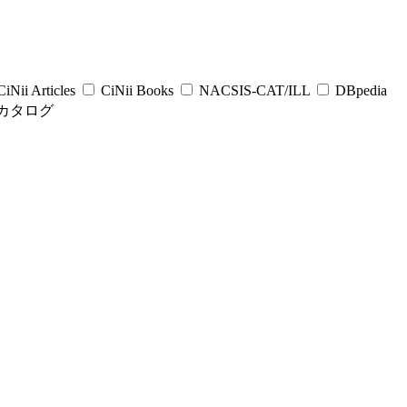
iNii Articles
CiNii Books
NACSIS-CAT/ILL
DBpedia
カタログ