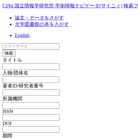
CiNii 国立情報学研究所 学術情報ナビゲータ[サイニィ]
検索
論文・データをさがす
大学図書館の本をさがす
English
検索
タイトル
人物/団体名
著者ID/研究者番号
所属機関
ISSN
DOI
期間