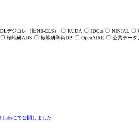
DLデジコレ（旧NII-ELS）
RUDA
JDCat
NINJAL
C
極地研ADS
極地研学術DB
OpenAIRE
公共データ
ii Labsにて公開しました