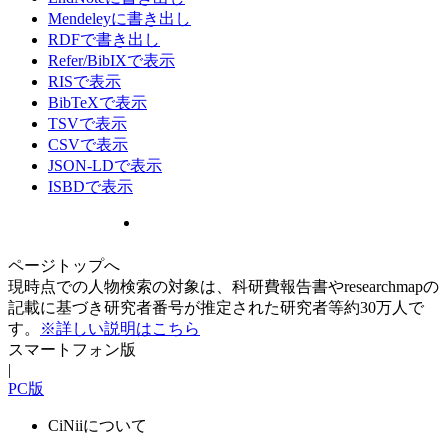
Mendeleyに書き出し
RDFで書き出し
Refer/BibIXで表示
RISで表示
BibTeXで表示
TSVで表示
CSVで表示
JSON-LDで表示
ISBDで表示
ページトップへ
現時点での人物検索の対象は、科研費報告書やresearchmapの
記載に基づき研究者番号が推定された研究者等約30万人で
す。
※詳しい説明はこちら
スマートフォン版
|
PC版
CiNiiについて