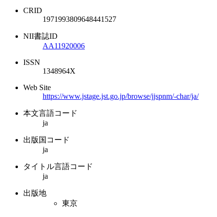
CRID
1971993809648441527
NII書誌ID
AA11920006
ISSN
1348964X
Web Site
https://www.jstage.jst.go.jp/browse/jjspnm/-char/ja/
本文言語コード
ja
出版国コード
ja
タイトル言語コード
ja
出版地
東京