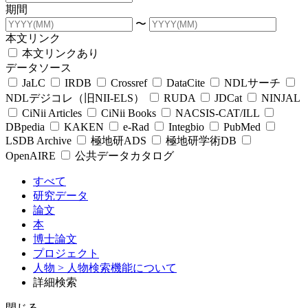
期間
〜
本文リンク
本文リンクあり
データソース
JaLC
IRDB
Crossref
DataCite
NDLサーチ
NDLデジコレ（旧NII-ELS）
RUDA
JDCat
NINJAL
CiNii Articles
CiNii Books
NACSIS-CAT/ILL
DBpedia
KAKEN
e-Rad
Integbio
PubMed
LSDB Archive
極地研ADS
極地研学術DB
OpenAIRE
公共データカタログ
すべて
研究データ
論文
本
博士論文
プロジェクト
人物
> 人物検索機能について
詳細検索
閉じる