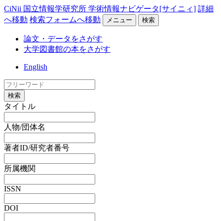
CiNii 国立情報学研究所 学術情報ナビゲータ[サイニィ]
詳細
へ移動
検索フォームへ移動
メニュー
検索
論文・データをさがす
大学図書館の本をさがす
English
検索
タイトル
人物/団体名
著者ID/研究者番号
所属機関
ISSN
DOI