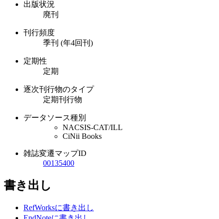
出版状況
廃刊
刊行頻度
季刊 (年4回刊)
定期性
定期
逐次刊行物のタイプ
定期刊行物
データソース種別
NACSIS-CAT/ILL
CiNii Books
雑誌変遷マップID
00135400
書き出し
RefWorksに書き出し
EndNoteに書き出し