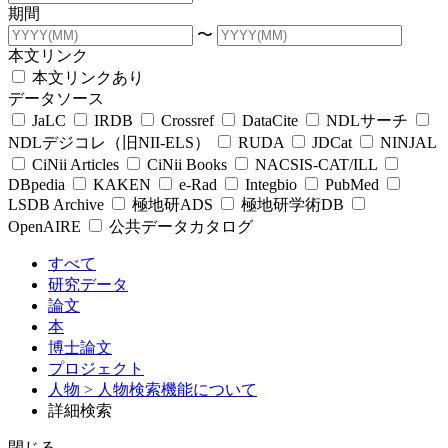
期間
〜
本文リンク
本文リンクあり
データソース
JaLC
IRDB
Crossref
DataCite
NDLサーチ
NDLデジコレ（旧NII-ELS）
RUDA
JDCat
NINJAL
CiNii Articles
CiNii Books
NACSIS-CAT/ILL
DBpedia
KAKEN
e-Rad
Integbio
PubMed
LSDB Archive
極地研ADS
極地研学術DB
OpenAIRE
公共データカタログ
すべて
研究データ
論文
本
博士論文
プロジェクト
人物
> 人物検索機能について
詳細検索
閉じる