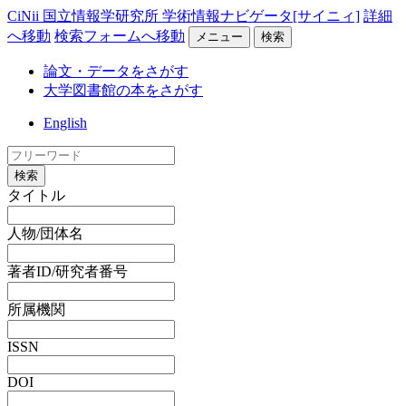
CiNii 国立情報学研究所 学術情報ナビゲータ[サイニィ]
詳細
へ移動
検索フォームへ移動
メニュー
検索
論文・データをさがす
大学図書館の本をさがす
English
検索
タイトル
人物/団体名
著者ID/研究者番号
所属機関
ISSN
DOI