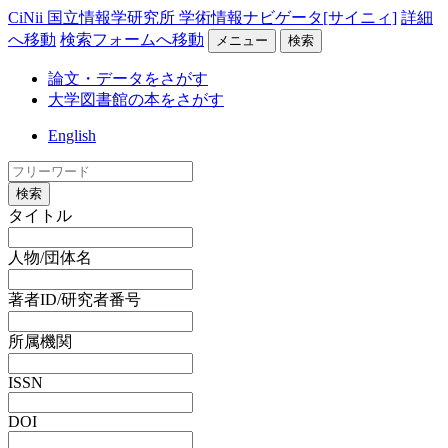
CiNii 国立情報学研究所 学術情報ナビゲータ[サイニィ]
詳細
へ移動
検索フォームへ移動
メニュー
検索
論文・データをさがす
大学図書館の本をさがす
English
検索
タイトル
人物/団体名
著者ID/研究者番号
所属機関
ISSN
DOI