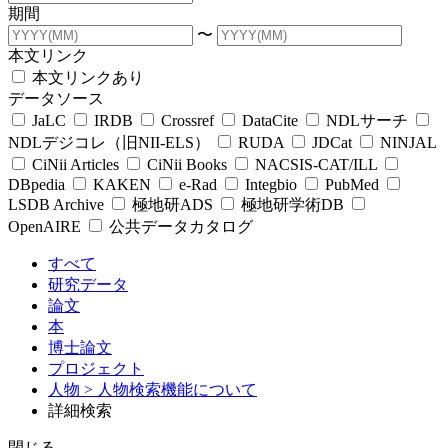
期間
〜
本文リンク
本文リンクあり
データソース
JaLC
IRDB
Crossref
DataCite
NDLサーチ
NDLデジコレ（旧NII-ELS）
RUDA
JDCat
NINJAL
CiNii Articles
CiNii Books
NACSIS-CAT/ILL
DBpedia
KAKEN
e-Rad
Integbio
PubMed
LSDB Archive
極地研ADS
極地研学術DB
OpenAIRE
公共データカタログ
すべて
研究データ
論文
本
博士論文
プロジェクト
人物
> 人物検索機能について
詳細検索
閉じる