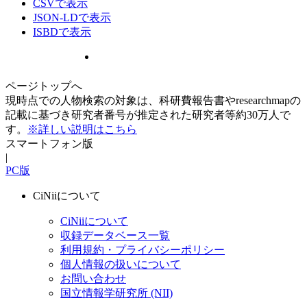
CSVで表示
JSON-LDで表示
ISBDで表示
ページトップへ
現時点での人物検索の対象は、科研費報告書やresearchmapの
記載に基づき研究者番号が推定された研究者等約30万人で
す。
※詳しい説明はこちら
スマートフォン版
|
PC版
CiNiiについて
CiNiiについて
収録データベース一覧
利用規約・プライバシーポリシー
個人情報の扱いについて
お問い合わせ
国立情報学研究所 (NII)