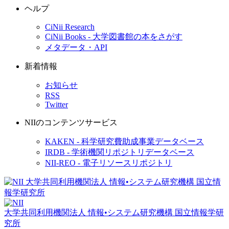
ヘルプ
CiNii Research
CiNii Books - 大学図書館の本をさがす
メタデータ・API
新着情報
お知らせ
RSS
Twitter
NIIのコンテンツサービス
KAKEN - 科学研究費助成事業データベース
IRDB - 学術機関リポジトリデータベース
NII-REO - 電子リソースリポジトリ
大学共同利用機関法人 情報•システム研究機構
国立情報学研
究所