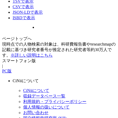
TSVで表示
CSVで表示
JSON-LDで表示
ISBDで表示
ページトップへ
現時点での人物検索の対象は、科研費報告書やresearchmapの
記載に基づき研究者番号が推定された研究者等約30万人で
す。
※詳しい説明はこちら
スマートフォン版
|
PC版
CiNiiについて
CiNiiについて
収録データベース一覧
利用規約・プライバシーポリシー
個人情報の扱いについて
お問い合わせ