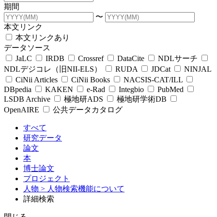
期間
〜
本文リンク
本文リンクあり
データソース
JaLC
IRDB
Crossref
DataCite
NDLサーチ
NDLデジコレ（旧NII-ELS）
RUDA
JDCat
NINJAL
CiNii Articles
CiNii Books
NACSIS-CAT/ILL
DBpedia
KAKEN
e-Rad
Integbio
PubMed
LSDB Archive
極地研ADS
極地研学術DB
OpenAIRE
公共データカタログ
すべて
研究データ
論文
本
博士論文
プロジェクト
人物
> 人物検索機能について
詳細検索
閉じる