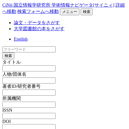
CiNii 国立情報学研究所 学術情報ナビゲータ[サイニィ]
詳細
へ移動
検索フォームへ移動
メニュー
検索
論文・データをさがす
大学図書館の本をさがす
English
検索
タイトル
人物/団体名
著者ID/研究者番号
所属機関
ISSN
DOI