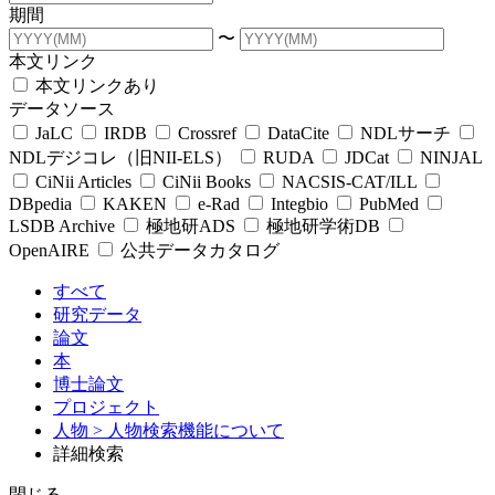
期間
〜
本文リンク
本文リンクあり
データソース
JaLC
IRDB
Crossref
DataCite
NDLサーチ
NDLデジコレ（旧NII-ELS）
RUDA
JDCat
NINJAL
CiNii Articles
CiNii Books
NACSIS-CAT/ILL
DBpedia
KAKEN
e-Rad
Integbio
PubMed
LSDB Archive
極地研ADS
極地研学術DB
OpenAIRE
公共データカタログ
すべて
研究データ
論文
本
博士論文
プロジェクト
人物
> 人物検索機能について
詳細検索
閉じる