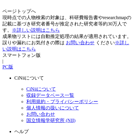
ページトップへ
現時点での人物検索の対象は、科研費報告書やresearchmapの
記載に基づき研究者番号が推定された研究者等約30万人で
す。
※詳しい説明はこちら
成果物リストには自動推定処理の結果が適用されています。
誤りや漏れにお気付きの際は
お問い合わせ
ください
※詳し
い説明はこちら
スマートフォン版
|
PC版
CiNiiについて
CiNiiについて
収録データベース一覧
利用規約・プライバシーポリシー
個人情報の扱いについて
お問い合わせ
国立情報学研究所 (NII)
ヘルプ