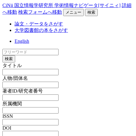
CiNii 国立情報学研究所 学術情報ナビゲータ[サイニィ]
詳細
へ移動
検索フォームへ移動
メニュー
検索
論文・データをさがす
大学図書館の本をさがす
English
検索
タイトル
人物/団体名
著者ID/研究者番号
所属機関
ISSN
DOI