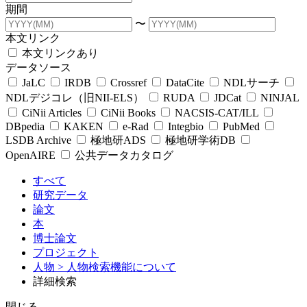
期間
〜
本文リンク
本文リンクあり
データソース
JaLC
IRDB
Crossref
DataCite
NDLサーチ
NDLデジコレ（旧NII-ELS）
RUDA
JDCat
NINJAL
CiNii Articles
CiNii Books
NACSIS-CAT/ILL
DBpedia
KAKEN
e-Rad
Integbio
PubMed
LSDB Archive
極地研ADS
極地研学術DB
OpenAIRE
公共データカタログ
すべて
研究データ
論文
本
博士論文
プロジェクト
人物
> 人物検索機能について
詳細検索
閉じる