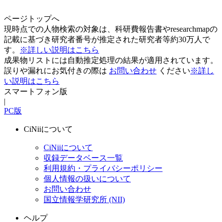
ページトップへ
現時点での人物検索の対象は、科研費報告書やresearchmapの
記載に基づき研究者番号が推定された研究者等約30万人で
す。
※詳しい説明はこちら
成果物リストには自動推定処理の結果が適用されています。
誤りや漏れにお気付きの際は
お問い合わせ
ください
※詳し
い説明はこちら
スマートフォン版
|
PC版
CiNiiについて
CiNiiについて
収録データベース一覧
利用規約・プライバシーポリシー
個人情報の扱いについて
お問い合わせ
国立情報学研究所 (NII)
ヘルプ