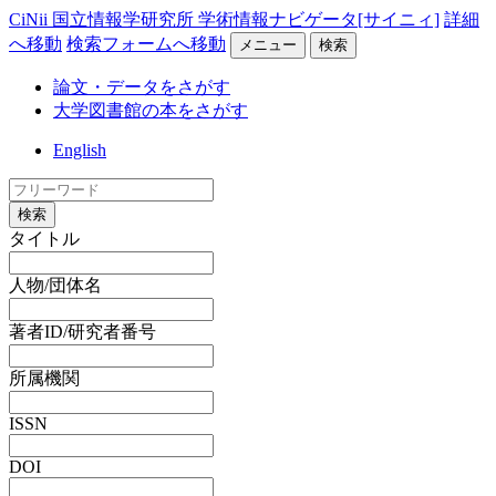
CiNii 国立情報学研究所 学術情報ナビゲータ[サイニィ]
詳細
へ移動
検索フォームへ移動
メニュー
検索
論文・データをさがす
大学図書館の本をさがす
English
検索
タイトル
人物/団体名
著者ID/研究者番号
所属機関
ISSN
DOI