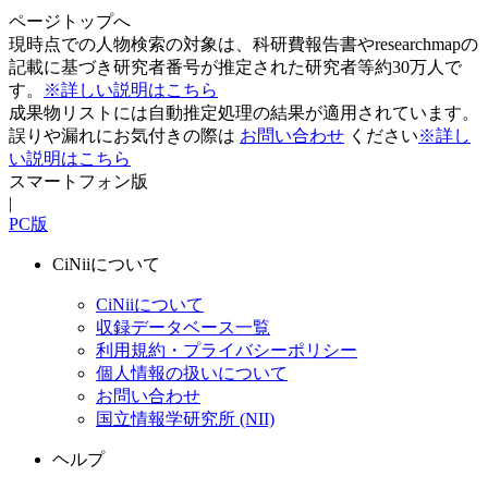
ページトップへ
現時点での人物検索の対象は、科研費報告書やresearchmapの
記載に基づき研究者番号が推定された研究者等約30万人で
す。
※詳しい説明はこちら
成果物リストには自動推定処理の結果が適用されています。
誤りや漏れにお気付きの際は
お問い合わせ
ください
※詳し
い説明はこちら
スマートフォン版
|
PC版
CiNiiについて
CiNiiについて
収録データベース一覧
利用規約・プライバシーポリシー
個人情報の扱いについて
お問い合わせ
国立情報学研究所 (NII)
ヘルプ