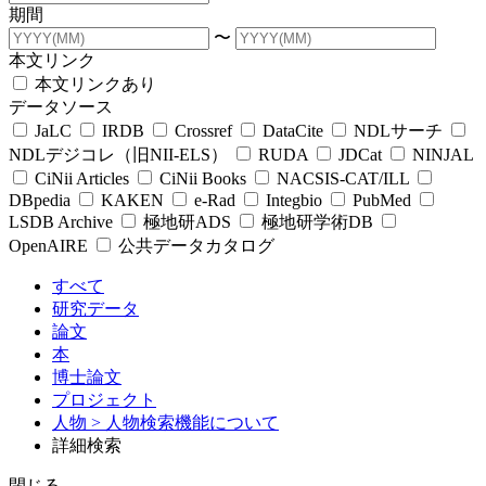
期間
〜
本文リンク
本文リンクあり
データソース
JaLC
IRDB
Crossref
DataCite
NDLサーチ
NDLデジコレ（旧NII-ELS）
RUDA
JDCat
NINJAL
CiNii Articles
CiNii Books
NACSIS-CAT/ILL
DBpedia
KAKEN
e-Rad
Integbio
PubMed
LSDB Archive
極地研ADS
極地研学術DB
OpenAIRE
公共データカタログ
すべて
研究データ
論文
本
博士論文
プロジェクト
人物
> 人物検索機能について
詳細検索
閉じる