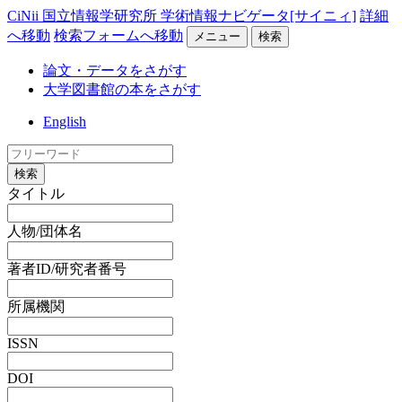
CiNii 国立情報学研究所 学術情報ナビゲータ[サイニィ]
詳細
へ移動
検索フォームへ移動
メニュー
検索
論文・データをさがす
大学図書館の本をさがす
English
検索
タイトル
人物/団体名
著者ID/研究者番号
所属機関
ISSN
DOI