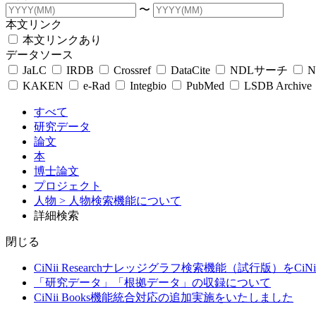
〜
本文リンク
本文リンクあり
データソース
JaLC
IRDB
Crossref
DataCite
NDLサーチ
N
KAKEN
e-Rad
Integbio
PubMed
LSDB Archive
すべて
研究データ
論文
本
博士論文
プロジェクト
人物
> 人物検索機能について
詳細検索
閉じる
CiNii Researchナレッジグラフ検索機能（試行版）をCiN
「研究データ」「根拠データ」の収録について
CiNii Books機能統合対応の追加実施をいたしました