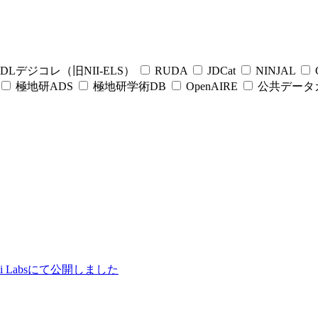
DLデジコレ（旧NII-ELS）
RUDA
JDCat
NINJAL
C
極地研ADS
極地研学術DB
OpenAIRE
公共データ
ii Labsにて公開しました