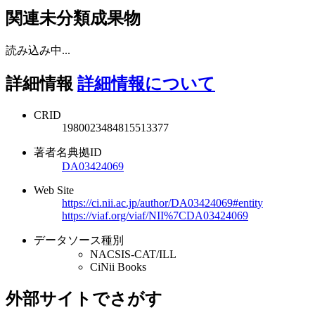
関連未分類成果物
読み込み中...
詳細情報
詳細情報について
CRID
1980023484815513377
著者名典拠ID
DA03424069
Web Site
https://ci.nii.ac.jp/author/DA03424069#entity
https://viaf.org/viaf/NII%7CDA03424069
データソース種別
NACSIS-CAT/ILL
CiNii Books
外部サイトでさがす