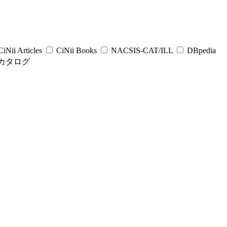
iNii Articles
CiNii Books
NACSIS-CAT/ILL
DBpedia
カタログ