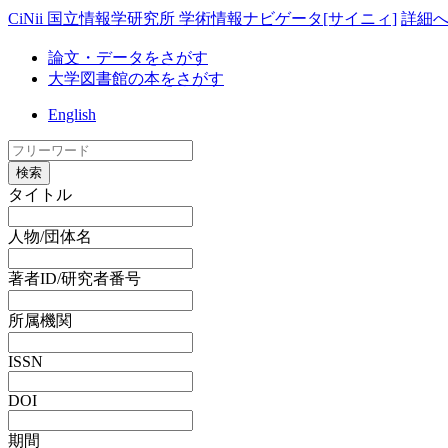
CiNii 国立情報学研究所 学術情報ナビゲータ[サイニィ]
詳細
論文・データをさがす
大学図書館の本をさがす
English
検索
タイトル
人物/団体名
著者ID/研究者番号
所属機関
ISSN
DOI
期間