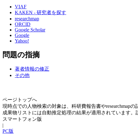
VIAF
KAKEN - 研究者を探す
researchmap
ORCID
Google Scholar
Google
Yahoo!
問題の指摘
著者情報の修正
その他
ページトップへ
現時点での人物検索の対象は、科研費報告書やresearchma
成果物リストには自動推定処理の結果が適用されています。
スマートフォン版
|
PC版