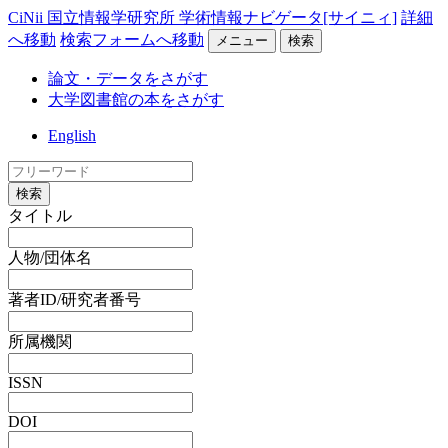
CiNii 国立情報学研究所 学術情報ナビゲータ[サイニィ]
詳細
へ移動
検索フォームへ移動
メニュー
検索
論文・データをさがす
大学図書館の本をさがす
English
検索
タイトル
人物/団体名
著者ID/研究者番号
所属機関
ISSN
DOI