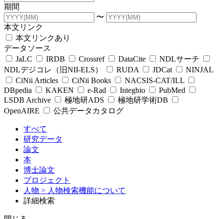
期間
〜
本文リンク
本文リンクあり
データソース
JaLC
IRDB
Crossref
DataCite
NDLサーチ
NDLデジコレ（旧NII-ELS）
RUDA
JDCat
NINJAL
CiNii Articles
CiNii Books
NACSIS-CAT/ILL
DBpedia
KAKEN
e-Rad
Integbio
PubMed
LSDB Archive
極地研ADS
極地研学術DB
OpenAIRE
公共データカタログ
すべて
研究データ
論文
本
博士論文
プロジェクト
人物
> 人物検索機能について
詳細検索
閉じる