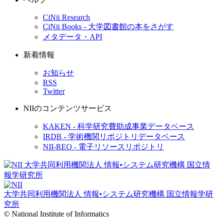
CiNii Research
CiNii Books - 大学図書館の本をさがす
メタデータ・API
新着情報
お知らせ
RSS
Twitter
NIIのコンテンツサービス
KAKEN - 科学研究費助成事業データベース
IRDB - 学術機関リポジトリデータベース
NII-REO - 電子リソースリポジトリ
大学共同利用機関法人 情報•システム研究機構
国立情報学研
究所
© National Institute of Informatics