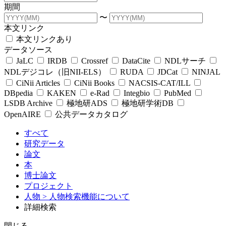
期間
〜
本文リンク
本文リンクあり
データソース
JaLC
IRDB
Crossref
DataCite
NDLサーチ
NDLデジコレ（旧NII-ELS）
RUDA
JDCat
NINJAL
CiNii Articles
CiNii Books
NACSIS-CAT/ILL
DBpedia
KAKEN
e-Rad
Integbio
PubMed
LSDB Archive
極地研ADS
極地研学術DB
OpenAIRE
公共データカタログ
すべて
研究データ
論文
本
博士論文
プロジェクト
人物
> 人物検索機能について
詳細検索
閉じる