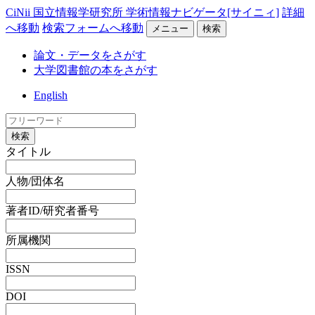
CiNii 国立情報学研究所 学術情報ナビゲータ[サイニィ]
詳細
へ移動
検索フォームへ移動
メニュー
検索
論文・データをさがす
大学図書館の本をさがす
English
検索
タイトル
人物/団体名
著者ID/研究者番号
所属機関
ISSN
DOI