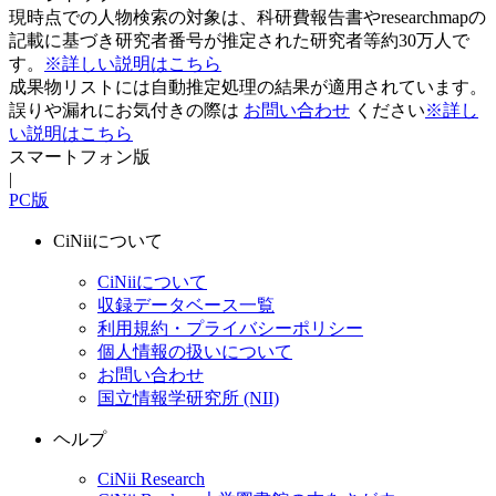
現時点での人物検索の対象は、科研費報告書やresearchmapの
記載に基づき研究者番号が推定された研究者等約30万人で
す。
※詳しい説明はこちら
成果物リストには自動推定処理の結果が適用されています。
誤りや漏れにお気付きの際は
お問い合わせ
ください
※詳し
い説明はこちら
スマートフォン版
|
PC版
CiNiiについて
CiNiiについて
収録データベース一覧
利用規約・プライバシーポリシー
個人情報の扱いについて
お問い合わせ
国立情報学研究所 (NII)
ヘルプ
CiNii Research