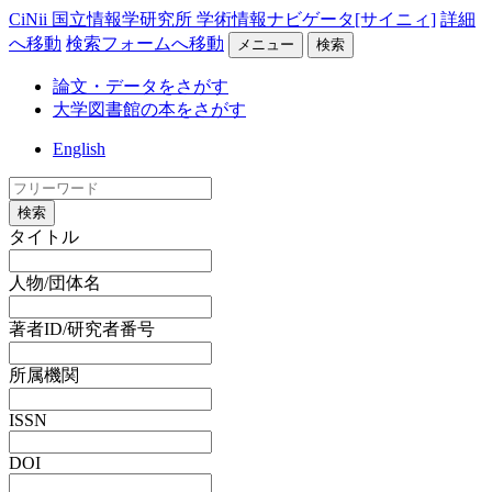
CiNii 国立情報学研究所 学術情報ナビゲータ[サイニィ]
詳細
へ移動
検索フォームへ移動
メニュー
検索
論文・データをさがす
大学図書館の本をさがす
English
検索
タイトル
人物/団体名
著者ID/研究者番号
所属機関
ISSN
DOI