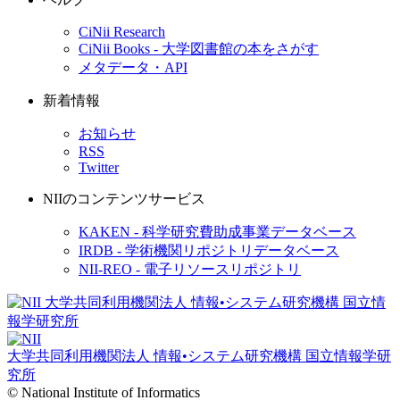
CiNii Research
CiNii Books - 大学図書館の本をさがす
メタデータ・API
新着情報
お知らせ
RSS
Twitter
NIIのコンテンツサービス
KAKEN - 科学研究費助成事業データベース
IRDB - 学術機関リポジトリデータベース
NII-REO - 電子リソースリポジトリ
大学共同利用機関法人 情報•システム研究機構
国立情報学研
究所
© National Institute of Informatics