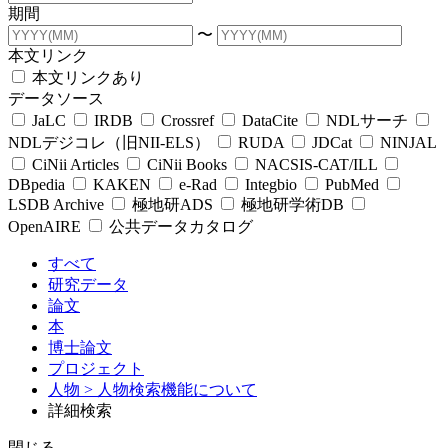
期間
〜
本文リンク
本文リンクあり
データソース
JaLC
IRDB
Crossref
DataCite
NDLサーチ
NDLデジコレ（旧NII-ELS）
RUDA
JDCat
NINJAL
CiNii Articles
CiNii Books
NACSIS-CAT/ILL
DBpedia
KAKEN
e-Rad
Integbio
PubMed
LSDB Archive
極地研ADS
極地研学術DB
OpenAIRE
公共データカタログ
すべて
研究データ
論文
本
博士論文
プロジェクト
人物
> 人物検索機能について
詳細検索
閉じる