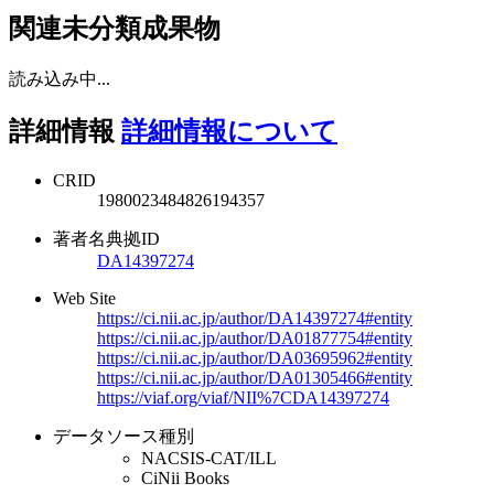
関連未分類成果物
読み込み中...
詳細情報
詳細情報について
CRID
1980023484826194357
著者名典拠ID
DA14397274
Web Site
https://ci.nii.ac.jp/author/DA14397274#entity
https://ci.nii.ac.jp/author/DA01877754#entity
https://ci.nii.ac.jp/author/DA03695962#entity
https://ci.nii.ac.jp/author/DA01305466#entity
https://viaf.org/viaf/NII%7CDA14397274
データソース種別
NACSIS-CAT/ILL
CiNii Books