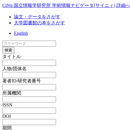
CiNii 国立情報学研究所 学術情報ナビゲータ[サイニィ]
詳細
論文・データをさがす
大学図書館の本をさがす
English
検索
タイトル
人物/団体名
著者ID/研究者番号
所属機関
ISSN
DOI
期間