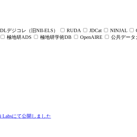
DLデジコレ（旧NII-ELS）
RUDA
JDCat
NINJAL
C
極地研ADS
極地研学術DB
OpenAIRE
公共データ
ii Labsにて公開しました