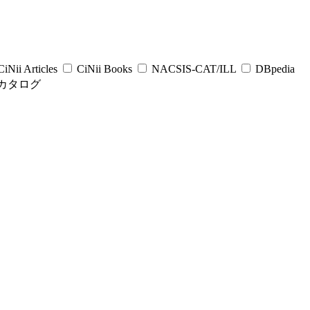
iNii Articles
CiNii Books
NACSIS-CAT/ILL
DBpedia
カタログ