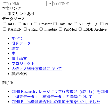
〜
本文リンク
本文リンクあり
データソース
JaLC
IRDB
Crossref
DataCite
NDLサーチ
N
KAKEN
e-Rad
Integbio
PubMed
LSDB Archive
すべて
研究データ
論文
本
博士論文
プロジェクト
人物
> 人物検索機能について
詳細検索
閉じる
CiNii Researchナレッジグラフ検索機能（試行版）をCiN
「研究データ」「根拠データ」の収録について
CiNii Books機能統合対応の追加実施をいたしました