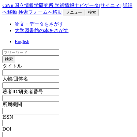
CiNii 国立情報学研究所 学術情報ナビゲータ[サイニィ]
詳細
へ移動
検索フォームへ移動
メニュー
検索
論文・データをさがす
大学図書館の本をさがす
English
検索
タイトル
人物/団体名
著者ID/研究者番号
所属機関
ISSN
DOI