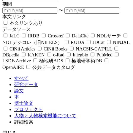
期間
〜
本文リンク
本文リンクあり
データソース
JaLC
IRDB
Crossref
DataCite
NDLサーチ
NDLデジコレ（旧NII-ELS）
RUDA
JDCat
NINJAL
CiNii Articles
CiNii Books
NACSIS-CAT/ILL
DBpedia
KAKEN
e-Rad
Integbio
PubMed
LSDB Archive
極地研ADS
極地研学術DB
OpenAIRE
公共データカタログ
すべて
研究データ
論文
本
博士論文
プロジェクト
人物
> 人物検索機能について
詳細検索
閉じる