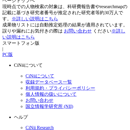
ページトップへ
現時点での人物検索の対象は、科研費報告書やresearchmapの
記載に基づき研究者番号が推定された研究者等約30万人で
す。
※詳しい説明はこちら
成果物リストには自動推定処理の結果が適用されています。
誤りや漏れにお気付きの際は
お問い合わせ
ください
※詳し
い説明はこちら
スマートフォン版
|
PC版
CiNiiについて
CiNiiについて
収録データベース一覧
利用規約・プライバシーポリシー
個人情報の扱いについて
お問い合わせ
国立情報学研究所 (NII)
ヘルプ
CiNii Research