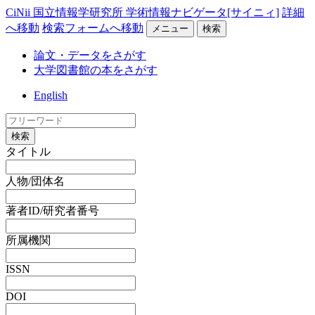
CiNii 国立情報学研究所 学術情報ナビゲータ[サイニィ]
詳細
へ移動
検索フォームへ移動
メニュー
検索
論文・データをさがす
大学図書館の本をさがす
English
検索
タイトル
人物/団体名
著者ID/研究者番号
所属機関
ISSN
DOI