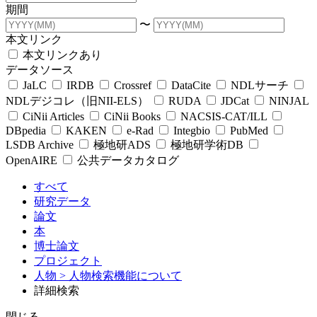
期間
〜
本文リンク
本文リンクあり
データソース
JaLC
IRDB
Crossref
DataCite
NDLサーチ
NDLデジコレ（旧NII-ELS）
RUDA
JDCat
NINJAL
CiNii Articles
CiNii Books
NACSIS-CAT/ILL
DBpedia
KAKEN
e-Rad
Integbio
PubMed
LSDB Archive
極地研ADS
極地研学術DB
OpenAIRE
公共データカタログ
すべて
研究データ
論文
本
博士論文
プロジェクト
人物
> 人物検索機能について
詳細検索
閉じる