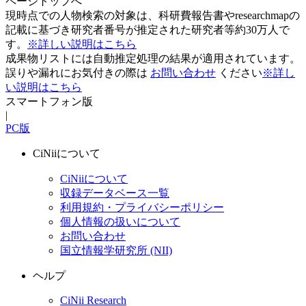
ページトップへ
現時点での人物検索の対象は、科研費報告書やresearchmapの
記載に基づき研究者番号が推定された研究者等約30万人で
す。
※詳しい説明はこちら
成果物リストには自動推定処理の結果が適用されています。
誤りや漏れにお気付きの際は
お問い合わせ
ください
※詳し
い説明はこちら
スマートフォン版
|
PC版
CiNiiについて
CiNiiについて
収録データベース一覧
利用規約・プライバシーポリシー
個人情報の扱いについて
お問い合わせ
国立情報学研究所 (NII)
ヘルプ
CiNii Research