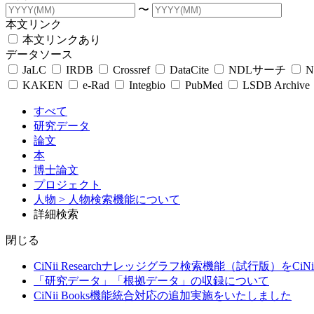
〜
本文リンク
本文リンクあり
データソース
JaLC
IRDB
Crossref
DataCite
NDLサーチ
N
KAKEN
e-Rad
Integbio
PubMed
LSDB Archive
すべて
研究データ
論文
本
博士論文
プロジェクト
人物
> 人物検索機能について
詳細検索
閉じる
CiNii Researchナレッジグラフ検索機能（試行版）をCiN
「研究データ」「根拠データ」の収録について
CiNii Books機能統合対応の追加実施をいたしました