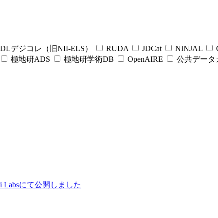
DLデジコレ（旧NII-ELS）
RUDA
JDCat
NINJAL
C
極地研ADS
極地研学術DB
OpenAIRE
公共データ
ii Labsにて公開しました