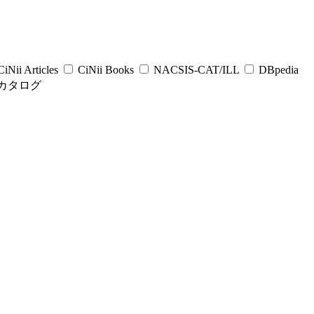
iNii Articles
CiNii Books
NACSIS-CAT/ILL
DBpedia
カタログ