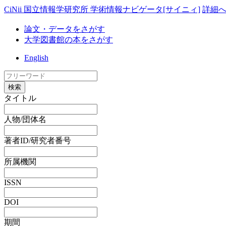
CiNii 国立情報学研究所 学術情報ナビゲータ[サイニィ]
詳細
論文・データをさがす
大学図書館の本をさがす
English
検索
タイトル
人物/団体名
著者ID/研究者番号
所属機関
ISSN
DOI
期間