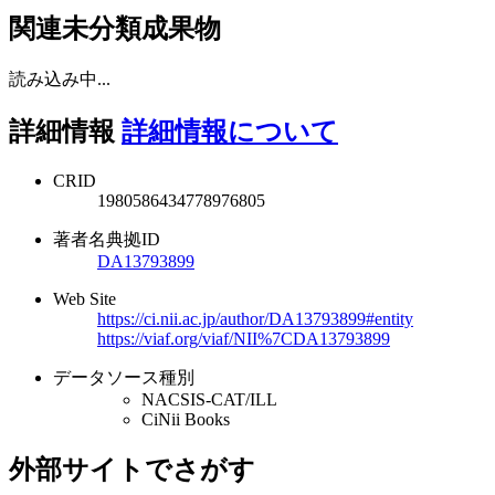
関連未分類成果物
読み込み中...
詳細情報
詳細情報について
CRID
1980586434778976805
著者名典拠ID
DA13793899
Web Site
https://ci.nii.ac.jp/author/DA13793899#entity
https://viaf.org/viaf/NII%7CDA13793899
データソース種別
NACSIS-CAT/ILL
CiNii Books
外部サイトでさがす