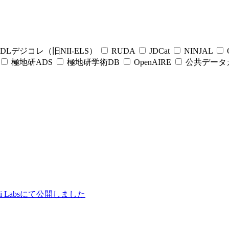
DLデジコレ（旧NII-ELS）
RUDA
JDCat
NINJAL
C
極地研ADS
極地研学術DB
OpenAIRE
公共データ
ii Labsにて公開しました