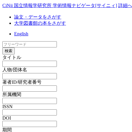
CiNii 国立情報学研究所 学術情報ナビゲータ[サイニィ]
詳細
論文・データをさがす
大学図書館の本をさがす
English
検索
タイトル
人物/団体名
著者ID/研究者番号
所属機関
ISSN
DOI
期間