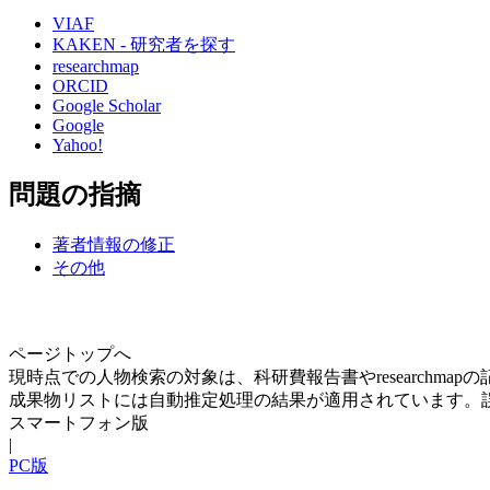
VIAF
KAKEN - 研究者を探す
researchmap
ORCID
Google Scholar
Google
Yahoo!
問題の指摘
著者情報の修正
その他
ページトップへ
現時点での人物検索の対象は、科研費報告書やresearchma
成果物リストには自動推定処理の結果が適用されています。
スマートフォン版
|
PC版