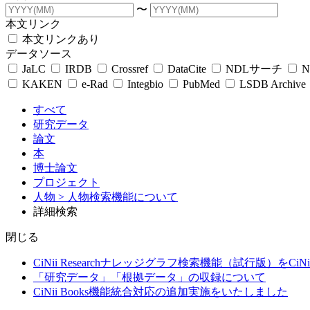
〜
本文リンク
本文リンクあり
データソース
JaLC
IRDB
Crossref
DataCite
NDLサーチ
N
KAKEN
e-Rad
Integbio
PubMed
LSDB Archive
すべて
研究データ
論文
本
博士論文
プロジェクト
人物
> 人物検索機能について
詳細検索
閉じる
CiNii Researchナレッジグラフ検索機能（試行版）をCiN
「研究データ」「根拠データ」の収録について
CiNii Books機能統合対応の追加実施をいたしました