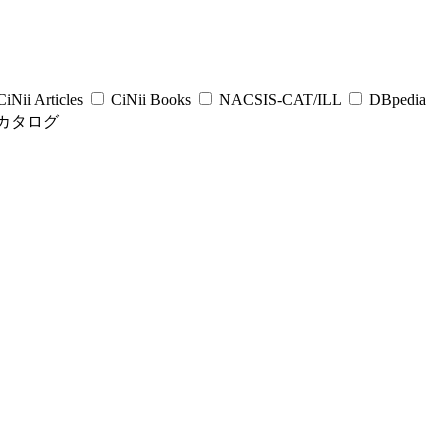
iNii Articles
CiNii Books
NACSIS-CAT/ILL
DBpedia
カタログ