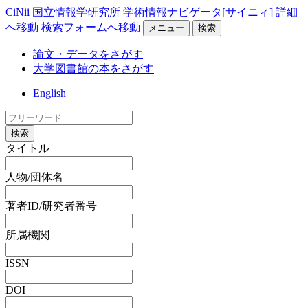
CiNii 国立情報学研究所 学術情報ナビゲータ[サイニィ]
詳細
へ移動
検索フォームへ移動
メニュー
検索
論文・データをさがす
大学図書館の本をさがす
English
検索
タイトル
人物/団体名
著者ID/研究者番号
所属機関
ISSN
DOI