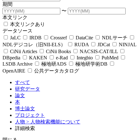
期間
〜
本文リンク
本文リンクあり
データソース
JaLC
IRDB
Crossref
DataCite
NDLサーチ
NDLデジコレ（旧NII-ELS）
RUDA
JDCat
NINJAL
CiNii Articles
CiNii Books
NACSIS-CAT/ILL
DBpedia
KAKEN
e-Rad
Integbio
PubMed
LSDB Archive
極地研ADS
極地研学術DB
OpenAIRE
公共データカタログ
すべて
研究データ
論文
本
博士論文
プロジェクト
人物
> 人物検索機能について
詳細検索
閉じる