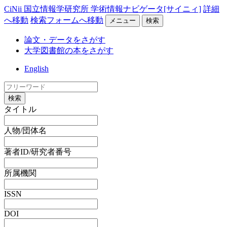
CiNii 国立情報学研究所 学術情報ナビゲータ[サイニィ]
詳細
へ移動
検索フォームへ移動
メニュー
検索
論文・データをさがす
大学図書館の本をさがす
English
検索
タイトル
人物/団体名
著者ID/研究者番号
所属機関
ISSN
DOI