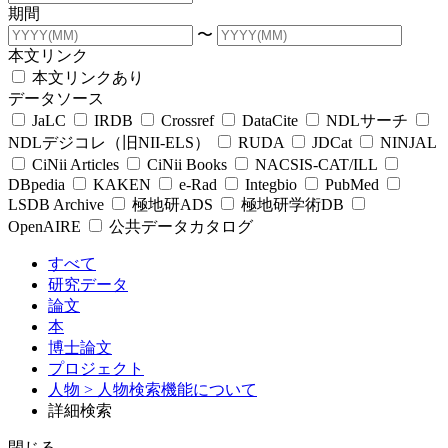
期間
〜
本文リンク
本文リンクあり
データソース
JaLC
IRDB
Crossref
DataCite
NDLサーチ
NDLデジコレ（旧NII-ELS）
RUDA
JDCat
NINJAL
CiNii Articles
CiNii Books
NACSIS-CAT/ILL
DBpedia
KAKEN
e-Rad
Integbio
PubMed
LSDB Archive
極地研ADS
極地研学術DB
OpenAIRE
公共データカタログ
すべて
研究データ
論文
本
博士論文
プロジェクト
人物
> 人物検索機能について
詳細検索
閉じる