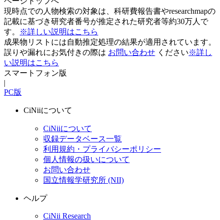
ページトップへ
現時点での人物検索の対象は、科研費報告書やresearchmapの
記載に基づき研究者番号が推定された研究者等約30万人で
す。
※詳しい説明はこちら
成果物リストには自動推定処理の結果が適用されています。
誤りや漏れにお気付きの際は
お問い合わせ
ください
※詳し
い説明はこちら
スマートフォン版
|
PC版
CiNiiについて
CiNiiについて
収録データベース一覧
利用規約・プライバシーポリシー
個人情報の扱いについて
お問い合わせ
国立情報学研究所 (NII)
ヘルプ
CiNii Research